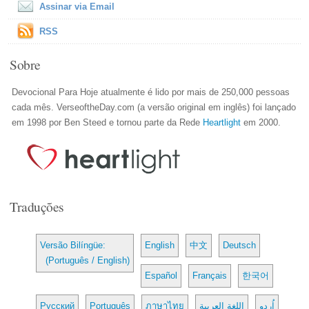
Assinar via Email
RSS
Sobre
Devocional Para Hoje atualmente é lido por mais de 250,000 pessoas
cada mês. VerseoftheDay.com (a versão original em inglês) foi lançado
em 1998 por Ben Steed e tornou parte da Rede
Heartlight
em 2000.
Traduções
Versão Bilíngüe:
English
中文
Deutsch
(Português / English)
Español
Français
한국어
Русский
Português
ภาษาไทย
اللغة العربية
اُردو