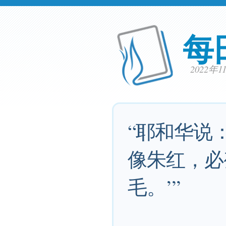
每
2022年
“耶和华说
像朱红，必
毛。’”