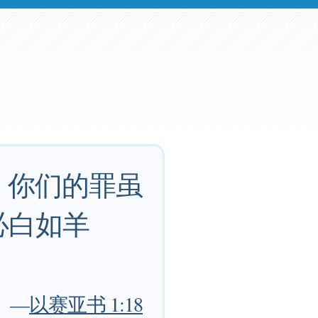
 你们的罪虽
必白如羊
—
以赛亚书 1:18