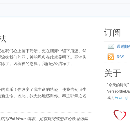
订阅
法
通过邮
仅在我们心上留下污渍，更在脑海中留下痕迹。然
更涂抹我们的罪，神的恩典在此就显明了。罪消失
RSS
驱除了。因着神的恩典，我们已经洁净了。
关于
"今天的诗句
等的喜乐！你改变了我生命的轨迹，使我告别旧生
Verseofth
的新生命。因此，我无比地感谢你。奉主耶稣之名
成为
Heartligh
由Phil Ware 编著。如有疑问或想评论欢迎访问