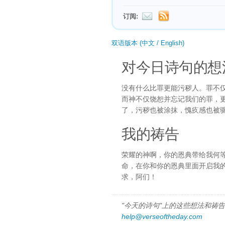
订阅:
双语版本 (中文 / English)
对今日诗句的想
没有什么比罪更能污秽人。罪不
而神不仅饶恕并忘记我们的罪，
了，污秽也被涂抹，愧疚感也被
我的祷告
荣耀的神啊，你的恩典带给我何
命，在你和你的恩典里面开启我
求，阿们！
"今天的诗句"上的这些想法和祷告都
help@verseoftheday.com