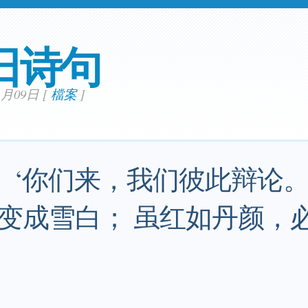
日诗句
11月09日
[
檔案
]
： ‘你们来，我们彼此辩论。
变成雪白； 虽红如丹颜，