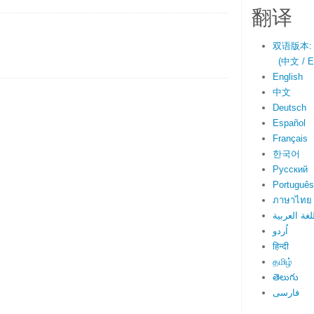
翻译
双语版本:
(中文 / En
English
中文
Deutsch
Español
Français
한국어
Русский
Português
ภาษาไทย
لغة العربية
اُردو
हिन्दी
தமிழ்
తెలుగు
فارسی