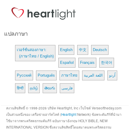
แปลภาษา
เวอร์ชั่นสองภาษา:
English
中文
Deutsch
(ภาษาไทย / English)
Español
Français
한국어
Русский
Português
ภาษาไทย
اللغة العربية
اُردو
हिन्दी
தமிழ்
తెలుగు
فارسی
สงวนลิขสิทธิ์ © 1998-2026 บริษัท Heartlight, Inc เว็บไซต์ Verseoftheday.com
เป็นส่วนหนึ่งของ เครือข่ายฮาร์ทไลท์ (
Heartlight
Network) ข้อพระคัมภีร์ที่นำมา
ใช้มาจากพระคริสตธรรมคัมภีร์ ฉบับภาษาอังกฤษ HOLY BIBLE, NEW
INTERNATIONAL VERSION ซึ่งสงวนลิขสิทธิ์โดยสมาคมพระคริสตธรรม