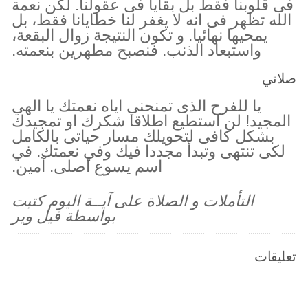
فى قلوبنا فقط بل بقايا فى عقولنا. لكن نعمة
الله تظهر فى انه لا يغفر لنا خطايانا فقط، بل
يمحيها نهائيا. و تكون النتيجة زوال البقعة،
واستبعاد الذنب. فنصبح مطهرين بنعمته.
صلاتي
يا للفرح الذى تمنحني اياه نعمتك يا الهي
المجيد! لن استطيع اطلاقا شكرك او تمجيدك
بشكل كافى لتحويلك مسار حياتى بالكامل
لكى تنتهى وتبدأ مجددا فيك وفي نعمتك. في
اسم يسوع اصلى. آمين.
التأملات و الصلاة على آيــة اليوم كتبت
بواسطة فيل وير
تعليقات