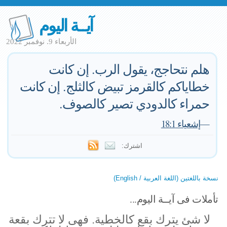
آيــة اليوم
الأربعاء 9. نوفمبر 2022
هلم نتحاجج، يقول الرب. إن كانت
خطاياكم كالقرمز تبيض كالثلج. إن كانت
حمراء كالدودي تصير كالصوف.
—
إشعياء 18:1
اشترك:
نسخة باللغتين (اللغة العربية / English)
تأملات فى آيــة اليوم...
لا شئ يترك بقع كالخطية. فهى لا تترك بقعة