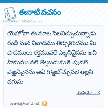
ఈనాటి వచనం
బుధవారం 9. నవంబరు 2022
యెహోవా ఈ మాట సెలవిచ్చుచున్నాడు
రండి మన వివాదము తీర్చుకొందము మీ
పాపములు రక్తమువలె ఎఱ్ఱనివైనను అవి
హిమము వలె తెల్లబడును కెంపువలె
ఎఱ్ఱనివైనను అవి గొఱ్ఱబొచ్చువలె తెల్లని
వగును.
—
యెషయా 1:18
ఈ కార్యక్రమంలో చేరండి: