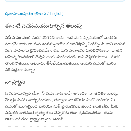
ద్విభాషా సంస్కరణ (తెలుగు / English)
ఈనాటి వచనమునుగూర్చిన తలంపు
ఏదీ పాపం వంటి మరక కలిగినది కాదు . ఇది మన హృదయంలో మరకను
మాత్రమే కాకుండా మన మనస్సులలో ఒక అవశేషాన్ని మిగిల్చింది. కానీ ఆయన
మన పాపాలను క్షమించడమే కాదు, మన పాపాలను మరచిపోకుండా, వాటిని
బహిష్కరించడంలో దేవుని దయ చూపబడింది. అవి వెళ్లిపోయాయి . మరక
తొలగిపోతుంది, అపరాధం తీసివేయబడుతుంది. ఆయన దయతో మనం
పరిశుభ్రంగా ఉన్నాం.
నా ప్రార్థన
ఓ మహిమాన్విత దేవా, నీ దయ నాకు ఇచ్చే ఆనందం! నా జీవితం యొక్క
మొత్తం దిశను మార్చినందుకు , తద్వారా నా జీవితం మీలో మరియు మీ
దయతో ముగుస్తుంది మరియు మళ్లీ ప్రారంభమవుతుంది కనుక నేను మీకు
ఎప్పటికీ చాలినంత కృతజ్ఞతలు చెప్పలేను లేదా ప్రశంసించలేను. యేసు
నామంలో నేను ప్రార్థిస్తున్నాను. ఆమెన్.