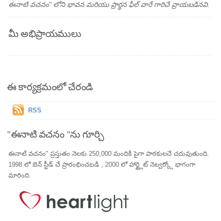
ఈనాటి వచనం" లోని భావన మరియు ప్రార్థన ఫీల్ వారే గారిచే వ్రాయబడినవి.
మీ అభిప్రాయములు
ఈ కార్యక్రమంలో చేరండి
RSS
"ఈనాటి వచనం "ను గూర్చి
ఈనాటి వచనం" ప్రస్తుతం నెలకు 250,000 మందికి పైగా పాఠకులచే చదువుతుంది.
1998 లో బెన్ స్టీడ్ చే ప్రారంభించబడి , 2000 లో హార్ట్లైట్ నెట్వర్క్లో భాగంగా
మారింది.