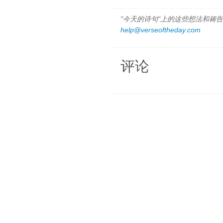
"今天的诗句"上的这些想法和祷告都
help@verseoftheday.com
评论