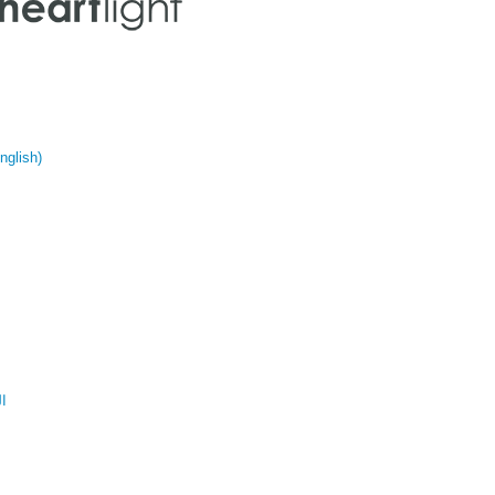
glish)
ال