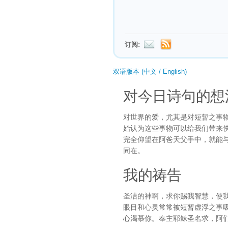
订阅:
双语版本 (中文 / English)
对今日诗句的想
对世界的爱，尤其是对短暂之事
始认为这些事物可以给我们带来
完全仰望在阿爸天父手中，就能
同在。
我的祷告
圣洁的神啊，求你赐我智慧，使
眼目和心灵常常被短暂虚浮之事
心渴慕你。奉主耶稣圣名求，阿