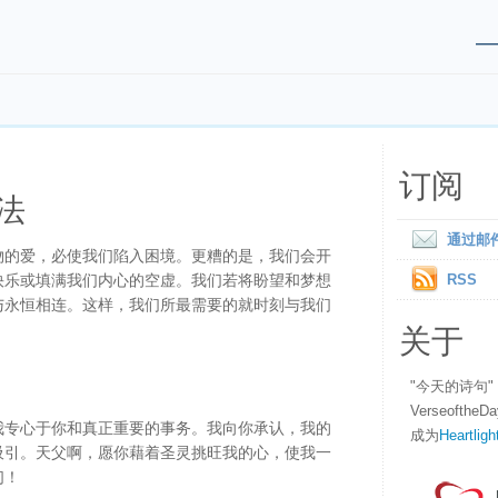
订阅
法
通过邮
物的爱，必使我们陷入困境。更糟的是，我们会开
快乐或填满我们内心的空虚。我们若将盼望和梦想
RSS
与永恒相连。这样，我们所最需要的就时刻与我们
关于
"今天的诗句
Verseofth
我专心于你和真正重要的事务。我向你承认，我的
成为
Heartligh
吸引。天父啊，愿你藉着圣灵挑旺我的心，使我一
们！