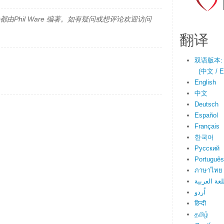
由Phil Ware 编著。如有疑问或想评论欢迎访问
翻译
双语版本:
(中文 / En
English
中文
Deutsch
Español
Français
한국어
Русский
Português
ภาษาไทย
لغة العربية
اُردو
हिन्दी
தமிழ்