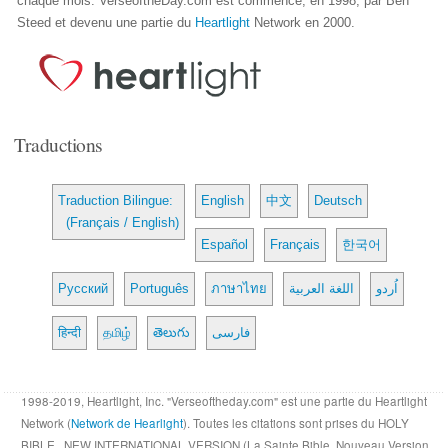
chaque mois. VerseoftheDay.com est commencé, en 1998, par Ben
Steed et devenu une partie du
Heartlight
Network en 2000.
Traductions
Traduction Bilingue:
English
中文
Deutsch
(Français / English)
Español
Français
한국어
Русский
Português
ภาษาไทย
اللغة العربية
اُردو
हिन्दी
தமிழ்
తెలుగు
فارسی
1998-2019, Heartlight, Inc. "Verseoftheday.com" est une partie du Heartlight
Network (
Network de Hearlight
). Toutes les citations sont prises du HOLY
BIBLE , NEW INTERNATIONAL VERSION (La Sainte Bible, Nouveau Version