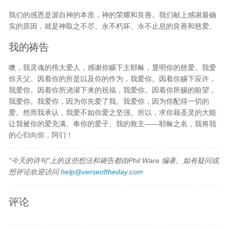
我们的感恩是源自神的本质，神的荣耀和良善。我们献上感谢最确
实的原因，就是神取之不尽、永不朽坏、永不止息的良善和慈爱。
我的祷告
噢，我灵魂的伟大爱人，感谢你赐下主耶稣，显明你的慈爱。我爱
你天父。因着你的所是以及你的作为，我爱你。因着你赐下应许，
我爱你。因着你所浇灌下来的祝福，我爱你。因着你所赐的盼望，
我爱你。我爱你，因为你先爱了我。我爱你，因为你配得一切的
爱。然而我承认，我爱不如你爱之坚强。所以，求你藉圣灵的大能
让我被你的爱充满。奉你的爱子、我的救主——耶稣之名，我将我
的心归向你，阿们！
"今天的诗句"上的这些想法和祷告都由Phil Ware 编著。如有疑问或
想评论欢迎访问
help@verseoftheday.com
评论