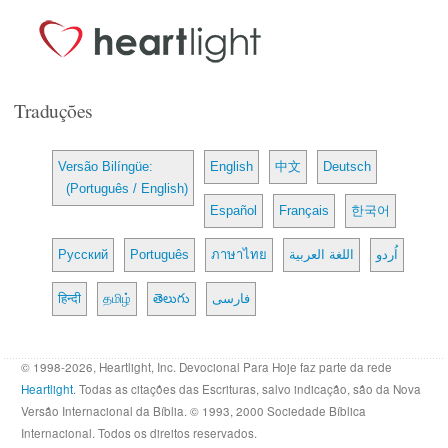
Traduções
Versão Bilíngüe:
English
中文
Deutsch
(Português / English)
Español
Français
한국어
Русский
Português
ภาษาไทย
اللغة العربية
اُردو
हिन्दी
தமிழ்
తెలుగు
فارسی
© 1998-2026, Heartlight, Inc. Devocional Para Hoje faz parte da rede
Heartlight
. Todas as citações das Escrituras, salvo indicação, são da Nova
Versão Internacional da Bíblia. © 1993, 2000 Sociedade Bíblica
Internacional. Todos os direitos reservados.