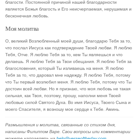
благости. Постоянной причиной нашей благодарности
является Божья благость и Его неисчерпаемая, нерушимая и
бесконечная любовь.
Моя молитва
О, великий Возлюбленный моей души, благодарю Тебя за то,
что послал Иисуса как подтверждение Твоей любви. Я люблю
Тебя, Отче. Я люблю Тебя за то, кем Ты являешься и что
делаешь. Я люблю Тебя за Твои обещания. Я люблю Тебя за
благословения, который Ты изливаешь на меня. Я люблю
Тебя за то, что даровал мне надежду. Я люблю Тебя, потому
что Ты первый возлюбил меня. Я люблю Тебя, потому что Ты
достоин всей любви. Но я признаю, что моя любовь не такая
сильная, как Твоя, поэтому, прошу, наполни меня Твоей
любовью силой Святого Духа. Во имя Иисуса, Твоего Сына и
моего Спасителя, я возношу мое сердце к Тебе. Аминь.
Размышления и молитва, связанные со стихом дня,
написаны Филиппом Варе. Свои вопросы или комментарии
можете направлять на
help@verseoftheday.com