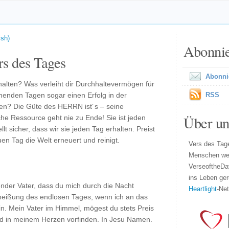
ish)
Abonni
s des Tages
Abonni
halten? Was verleiht dir Durchhaltevermögen für
menden Tagen sogar einen Erfolg in der
RSS
hen? Die Güte des HERRN ist´s – seine
Über un
che Ressource geht nie zu Ende! Sie ist jeden
llt sicher, dass wir sie jeden Tag erhalten. Preist
en Tag die Welt erneuert und reinigt.
Vers des Tage
Menschen wel
VerseoftheDa
ins Leben ger
bender Vater, dass du mich durch die Nacht
Heartlight
-Ne
rheißung des endlosen Tages, wenn ich an das
n. Mein Vater im Himmel, mögest du stets Preis
d in meinem Herzen vorfinden. In Jesu Namen.