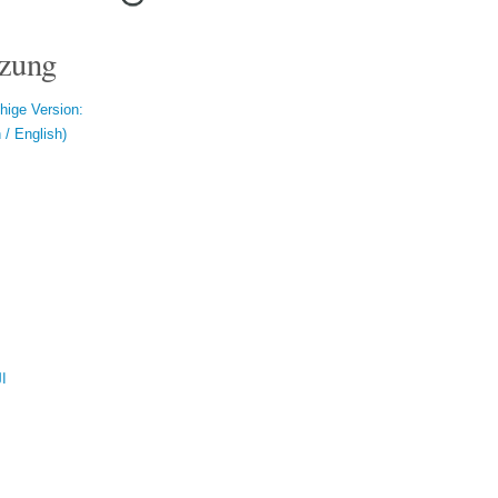
zung
hige Version:
/ English)
ال