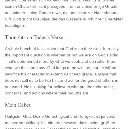
sagen. Gott sehnt sich danach, mit uns zu sein. Er wird aber
seinen Charakter nicht preisgeben, um uns eine billige Gnade
anzubieten – eine Gnade etwa, die uns nicht zur Nachahmung
ruft. Gott sucht Gläubige, die das Gesagte durch ihren Charakter
bestätigen.
Thoughts on Today's Verse...
A whole bunch of folks claim that God is on their side. In reality,
the important question is whether or not we are on God's side!
That's determined more by what we seek and do rather than
what we think and say. God longs to be with us, but he will not
sacrifice his character to extend us cheap grace, a grace that
does not call us to be like him and act for the good of others in
our world. He's looking for believers who put their character,
concerns, and actions where their mouths are.
Mein Gebet
Heiligster Gott. Deine Gerechtigkeit und Heiligkeit ist jenseits
meiner Vorstellung. Ich bin mir bewusst, dass meine größten