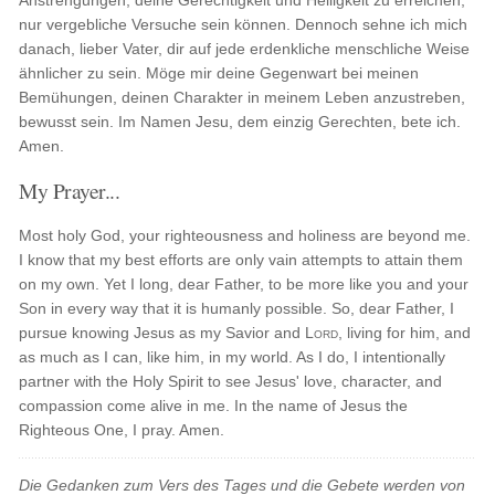
Anstrengungen, deine Gerechtigkeit und Heiligkeit zu erreichen,
nur vergebliche Versuche sein können. Dennoch sehne ich mich
danach, lieber Vater, dir auf jede erdenkliche menschliche Weise
ähnlicher zu sein. Möge mir deine Gegenwart bei meinen
Bemühungen, deinen Charakter in meinem Leben anzustreben,
bewusst sein. Im Namen Jesu, dem einzig Gerechten, bete ich.
Amen.
My Prayer...
Most holy God, your righteousness and holiness are beyond me.
I know that my best efforts are only vain attempts to attain them
on my own. Yet I long, dear Father, to be more like you and your
Son in every way that it is humanly possible. So, dear Father, I
pursue knowing Jesus as my Savior and
Lord
, living for him, and
as much as I can, like him, in my world. As I do, I intentionally
partner with the Holy Spirit to see Jesus' love, character, and
compassion come alive in me. In the name of Jesus the
Righteous One, I pray. Amen.
Die Gedanken zum Vers des Tages und die Gebete werden von