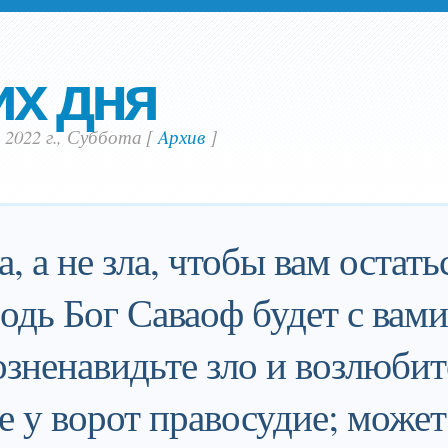
их дня
 2022 г., Суббота
[
Aрхив
]
, а не зла, чтобы вам остать
одь Бог Саваоф будет с вами
озненавидьте зло и возлюбит
е у ворот правосудие; может