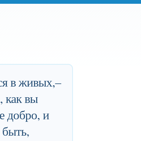
ся в живых,–
, как вы
е добро, и
 быть,