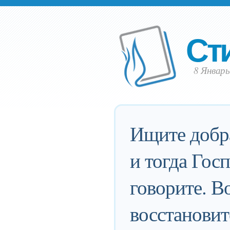
Ст
8 Январь
Ищите добра
и тогда Госп
говорите. В
восстановит