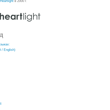
Heartlight
в 2000 г.
д
языках:
/ English)
ال