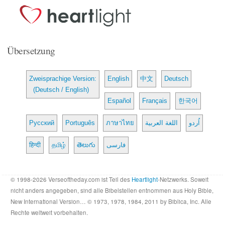
Übersetzung
Zweisprachige Version:
English
中文
Deutsch
(Deutsch / English)
Español
Français
한국어
Русский
Português
ภาษาไทย
اللغة العربية
اُردو
हिन्दी
தமிழ்
తెలుగు
فارسی
© 1998-2026 Verseoftheday.com ist Teil des
Heartlight
-Netzwerks. Soweit
nicht anders angegeben, sind alle Bibelstellen entnommen aus Holy Bible,
New International Version… © 1973, 1978, 1984, 2011 by Biblica, Inc. Alle
Rechte weltweit vorbehalten.