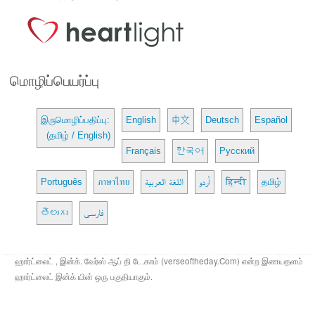
மொழிப்பெயர்ப்பு
இருமொழிப்பதிப்பு:
English
中文
Deutsch
Español
(தமிழ் / English)
Français
한국어
Русский
Português
ภาษาไทย
اللغة العربية
اُردو
हिन्दी
தமிழ்
తెలుగు
فارسی
ஹார்ட்லைட் , இன்க். வேர்ஸ் ஆப் தி டே.காம் (verseoftheday.Com) என்ற இணயதளம்
ஹார்ட்லைட் இன்க் யின் ஒரு பகுதியாகும்.