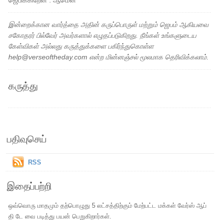
ஜெபிக்கிறேன் . ஆமென்
இன்றைக்கான வார்த்தை அதின் கருப்பொருள் மற்றும் ஜெபம் ஆகியவை
சகோதரர் பில்வேர் அவர்களால் எழுதப்படுகிறது. நீங்கள் உங்களுடைய
கேள்விகள் அல்லது கருத்துக்களை பகிர்ந்துகொள்ள
help@verseoftheday.com என்ற மின்னஞ்சல் மூலமாக தெரிவிக்கலாம்.
கருத்து
பதிவுசெய்
RSS
இதைப்பற்றி
ஒவ்வொரு மாதமும் தற்பொழுது 5 லட்சத்திற்கும் மேற்பட்ட மக்கள் வேர்ஸ் ஆப்
தி டே வை படித்து பயன் பெறுகிறார்கள்.