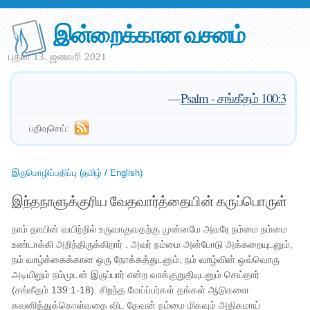
இன்றைக்கான வசனம்
புதன் 13. ஜனவரி 2021
—
Psalm - சங்கீதம் 100:3
பதிவுசெய்:
இருமொழிப்பதிப்பு (தமிழ் / English)
இந்தநாளுக்குரிய வேதவார்த்தையின் கருப்பொருள்
நாம் தாயின் வயிற்றில் உருவாகுவதற்கு முன்னமே அவரே நம்மை நம்மை
உண்டாக்கி அறிந்திருக்கிறார் . அவர் நம்மை அன்போடு அக்கறையுடனும்,
நம் வாழ்க்கைக்கான ஒரு நோக்கத்துடனும், நம் வாழ்வின் ஒவ்வொரு
அடியிலும் நம்முடன் இருப்பார் என்ற வாக்குறுதியுடனும் செய்தார்
(சங்கீதம் 139:1-18). சிறந்த மேய்ப்பர்கள் தங்கள் ஆடுகளை
கவனித்துக்கொள்வதை விட தேவன் நம்மை மிகவும் அதிகமாய்