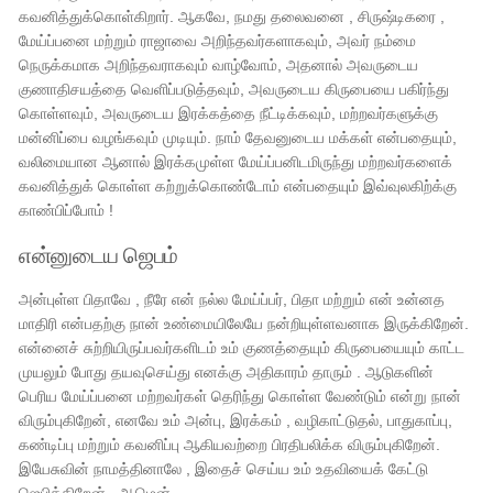
கவனித்துக்கொள்கிறார். ஆகவே, நமது தலைவனை , சிருஷ்டிகரை ,
மேய்ப்பனை மற்றும் ராஜாவை அறிந்தவர்களாகவும், அவர் நம்மை
நெருக்கமாக அறிந்தவராகவும் வாழ்வோம், அதனால் அவருடைய
குணாதிசயத்தை வெளிப்படுத்தவும், அவருடைய கிருபையை பகிர்ந்து
கொள்ளவும், அவருடைய இரக்கத்தை நீட்டிக்கவும், மற்றவர்களுக்கு
மன்னிப்பை வழங்கவும் முடியும். நாம் தேவனுடைய மக்கள் என்பதையும்,
வலிமையான ஆனால் இரக்கமுள்ள மேய்ப்பனிடமிருந்து மற்றவர்களைக்
கவனித்துக் கொள்ள கற்றுக்கொண்டோம் என்பதையும் இவ்வுலகிற்க்கு
காண்பிப்போம் !
என்னுடைய ஜெபம்
அன்புள்ள பிதாவே , நீரே என் நல்ல மேய்ப்பர், பிதா மற்றும் என் உன்னத
மாதிரி என்பதற்கு நான் உண்மையிலேயே நன்றியுள்ளவனாக இருக்கிறேன்.
என்னைச் சுற்றியிருப்பவர்களிடம் உம் குணத்தையும் கிருபையையும் காட்ட
முயலும் போது தயவுசெய்து எனக்கு அதிகாரம் தாரும் . ஆடுகளின்
பெரிய மேய்ப்பனை மற்றவர்கள் தெரிந்து கொள்ள வேண்டும் என்று நான்
விரும்புகிறேன், எனவே உம் அன்பு, இரக்கம் , வழிகாட்டுதல், பாதுகாப்பு,
கண்டிப்பு மற்றும் கவனிப்பு ஆகியவற்றை பிரதிபலிக்க விரும்புகிறேன்.
இயேசுவின் நாமத்தினாலே , இதைச் செய்ய உம் உதவியைக் கேட்டு