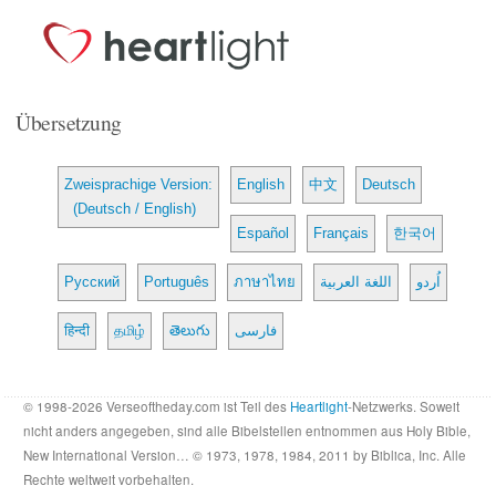
Übersetzung
Zweisprachige Version:
English
中文
Deutsch
(Deutsch / English)
Español
Français
한국어
Русский
Português
ภาษาไทย
اللغة العربية
اُردو
हिन्दी
தமிழ்
తెలుగు
فارسی
© 1998-2026 Verseoftheday.com ist Teil des
Heartlight
-Netzwerks. Soweit
nicht anders angegeben, sind alle Bibelstellen entnommen aus Holy Bible,
New International Version… © 1973, 1978, 1984, 2011 by Biblica, Inc. Alle
Rechte weltweit vorbehalten.