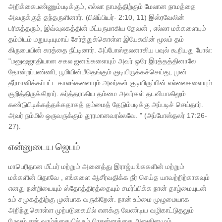
அறிக்கைபண்ணும்படிக்கும், எல்லா நாமத்திற்கும் மேலான நாமத்தை
அவருக்குத் தந்தருளினார். (பிலிப்பியர்- 2:10, 11) இஸ்ரவேலின்
பரிசுத்தரும், இவ்வுலகத்தின் மீட்பருமாகிய தேவன் , எல்லா மக்களையும்
தம்மிடம் மறுபடியுமாய் சேர்த்துக்கொள்ள இயேசுவின் மூலம் தம்
கிருபையின் கரத்தை நீட்டினார். அப்போஸ்தலனாகிய பவுல் கூறியது போல்:
"மனுஷஜாதியான சகல ஜனங்களையும் அவர் ஒரே இரத்தத்தினாலே
தோன்றப்பண்ணி, பூமியின்மீதெங்கும் குடியிருக்கச்செய்து, முன்
தீர்மானிக்கப்பட்ட காலங்களையும் அவர்கள் குடியிருப்பின் எல்லைகளையும்
குறித்திருக்கிறார். கர்த்தராகிய தம்மை அவர்கள் தடவியாகிலும்
கண்டுபிடிக்கத்தக்கதாகத் தம்மைத் தேடும்படிக்கு அப்படிச் செய்தார்.
அவர் நம்மில் ஒருவருக்கும் தூரமானவரல்லவே. " (அப்போஸ்தலர் 17:26-
27).
என்னுடைய ஜெபம்
மாபெரிதான மீட்பர் மற்றும் அனைத்து இராஜ்யங்ககளின் மற்றும்
மக்களின் பிதாவே , எங்களை ஆசீர்வதிக்க நீர் செய்த யாவற்றிற்காகவும்
எனது நன்றியையும் ஸ்தோத்திரத்தையும் சமர்ப்பிக்க நான் தாழ்மையுடன்
உம் சமுகத்திற்கு முன்பாக வருகிறேன். நான் உம்மை முழுமையாக
அறிந்துகொள்ள முற்படுகையில் எனக்கு வேண்டிய வழிகாட்டுதலும்
மேலும் என் வாழ்க்கையில் உம் பிரசன்னத்தை அனுதினமும்