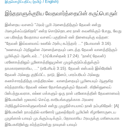
இருமொழிப்பதிப்பு (தமிழ் / English)
இந்தநாளுக்குரிய வேதவார்த்தையின் கருப்பொருள்
இன்றைய வசனம் "அவர் பூமி அனைத்திற்கும் தேவன் என்று
அழைக்கப்படுகிறார்" என்ற சொற்றொடரை நான் கவனிக்கும் போது, ​​​​வேறு
பல பரிசுத்த வேதாகம வசனப் பகுதிகள் என் நினைவுக்கு வந்தன:
"தேவன் இவ்வளவாய் உலகில் அன்பு கூர்ந்தார் ..." (யோவான் 3:16).
"உலகையும் அதிலுள்ள அனைத்தையும் படைத்த தேவன் வானத்திற்கும்
பூமிக்கும் ஆண்டவர்..." (அப்போஸ்தலர் 17:24). "நான்( தேவன்)
பரலோகத்திலும் பூலோகத்திலுமுள்ள முழுக்குடும்பத்துக்கும்
நாமகாரணராகிய, ..." (எபேசியர் 3:15). தேவன் என்பவர் இஸ்ரேலின்
தேவன் அல்லது குறிப்பிட்ட நாடு, இனம், பாரம்பரியம் அல்லது
கலாச்சாரத்திற்கு மாத்திரமல்ல . வானத்தையும் பூமியையும் ஆளுகிற
கர்த்தராகிய தேவன் எல்லா தேசங்களுக்கும் தேவன். கிறிஸ்துவைப்
பின்பற்றுபவராக, எல்லா மக்களும் ஒரு நாள் பரலோகத்தின் தேவனானவர்
இயேசுவின் மூலமாய் செய்த காரியங்களுக்காக அவரை
அறிந்துக்கொள்ளுவார்கள் என்று முழுநிச்சயமாய் நான் நம்புகிறேன்: [A]
இயேசுவின் நாமத்தில் வானோர் பூதலத்தோர் பூமியின் கீழானோருடைய
முழங்கால் யாவும் முடங்கும்படிக்கும், பிதாவாகிய அவருக்கு மகிமையாக
இயேசுகிறிஸ்து கர்த்தரென்று நாவுகள் யாவும்