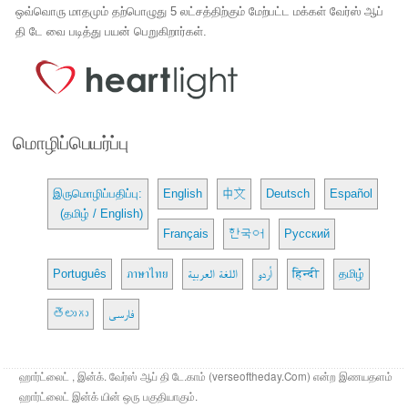
ஒவ்வொரு மாதமும் தற்பொழுது 5 லட்சத்திற்கும் மேற்பட்ட மக்கள் வேர்ஸ் ஆப்
தி டே வை படித்து பயன் பெறுகிறார்கள்.
மொழிப்பெயர்ப்பு
இருமொழிப்பதிப்பு:
English
中文
Deutsch
Español
(தமிழ் / English)
Français
한국어
Русский
Português
ภาษาไทย
اللغة العربية
اُردو
हिन्दी
தமிழ்
తెలుగు
فارسی
ஹார்ட்லைட் , இன்க். வேர்ஸ் ஆப் தி டே.காம் (verseoftheday.Com) என்ற இணயதளம்
ஹார்ட்லைட் இன்க் யின் ஒரு பகுதியாகும்.