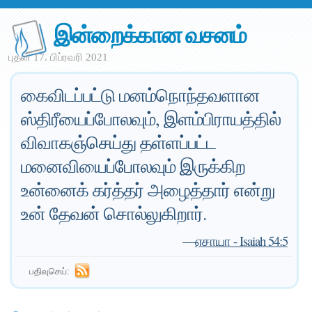
இன்றைக்கான வசனம்
புதன் 17. பிப்ரவரி 2021
கைவிடப்பட்டு மனம்நொந்தவளான
ஸ்திரீயைப்போலவும், இளம்பிராயத்தில்
விவாகஞ்செய்து தள்ளப்பட்ட
மனைவியைப்போலவும் இருக்கிற
உன்னைக் கர்த்தர் அழைத்தார் என்று
உன் தேவன் சொல்லுகிறார்.
—
ஏசாயா - Isaiah 54:5
பதிவுசெய்: