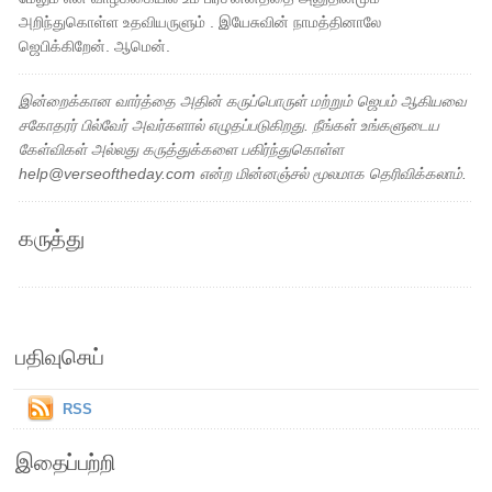
அறிந்துகொள்ள உதவியருளும் . இயேசுவின் நாமத்தினாலே
ஜெபிக்கிறேன். ஆமென்.
இன்றைக்கான வார்த்தை அதின் கருப்பொருள் மற்றும் ஜெபம் ஆகியவை
சகோதரர் பில்வேர் அவர்களால் எழுதப்படுகிறது. நீங்கள் உங்களுடைய
கேள்விகள் அல்லது கருத்துக்களை பகிர்ந்துகொள்ள
help@verseoftheday.com என்ற மின்னஞ்சல் மூலமாக தெரிவிக்கலாம்.
கருத்து
பதிவுசெய்
RSS
இதைப்பற்றி