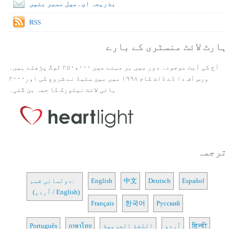
بذریعہ ای۔میل ممبر بنیں
RSS
ہارٹ لائٹ منسٹری کے بارے
آج کی آیت موجودہ دور میں ہر مہنے میں ۲۵۰،۰۰۰ لوگ پڑھتے ہیں۔
ورس آف دا ڈے ڈاٹ کام ۱۹۹۸ میں بین سٹیڈ نے شروع کی اور۲۰۰۰
ہائی لائٹ نیٹورک کا حصہ بن گئی۔
ترجمہ
Español
Deutsch
中文
English
دولسانی قسم:
(اُردو / English)
Français
한국어
Русский
हिन्दी
اُردو
اللغة العربية
ภาษาไทย
Português