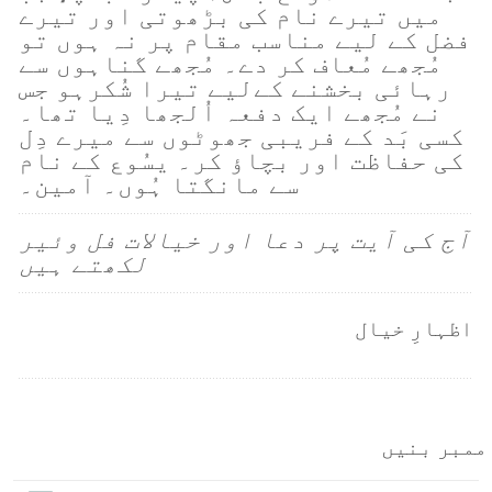
میں تیرے نام کی بڑھوتی اور تیرے
فضل کے لیے مناسب مقام پر نہ ہوں تو
مُجھے مُعاف کر دے۔ مُجھے گناہوں سے
رہائی بخشنے کےلیے تیرا شُکرہو جس
نے مُجھے ایک دفعہ اُلجھا دِیا تھا۔
کسی بَد کے فریبی جھوٹوں سے میرے دِل
کی حفاظت اور بچاؤ کر۔ یسُوع کے نام
سے مانگتا ہُوں۔ آمین۔
آج کی آیت پر دعا اور خیالات فل وئیر
لکھتے ہیں
اظہارِ خیال
ممبر بنیں