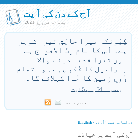
آج کے دن کی آیت
بدھ 17. فروري 2021
کِیُونکہ تیرا خالِق تیرا شَوہر
ہے۔ اُس کا نام ربُّ الافواج ہے
اور تیرا فدیہ دینے والا
اِسرائیل کا قُدُوس ہے۔ وہ تمام
رُویِ زمین کا خُدا کہلائے گا۔
—
یعسیاہ 54 باب 5 آیت
ممبر بنیں:
دولسانی قسم (اُردو / English)
آج کی آیت پر خیالات