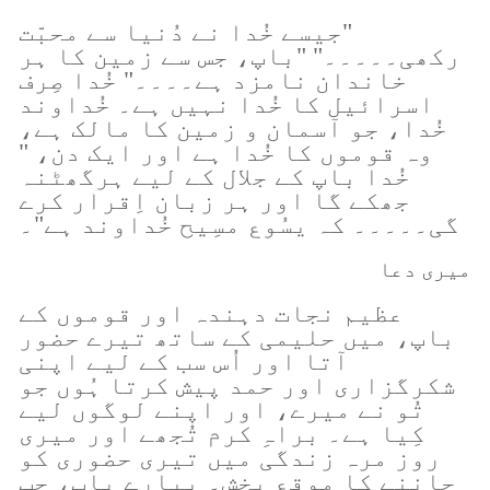
"جیسے خُدا نے دُنیا سے محبّت
رکھی۔۔۔۔۔" "باپ، جس سے زمین کا ہر
خاندان نامزد ہے۔۔۔۔" خُدا صِرف
اسرائیل کا خُدا نہیں ہے۔ خُداوند
خُدا، جو آسمان و زمین کا مالک ہے،
وہ قوموں کا خُدا ہے اور ایک دن، "
خُدا باپ کے جلال کے لیے ہرگھٹنہ
جھکے گا اور ہر زبان اِقرار کرے
گی۔۔۔۔۔ کہ یسُوع مسِیح خُداوند ہے"۔
میری دعا
عظیم نجات دہندہ اور قوموں کے
باپ، میں حلیمی کے ساتھ تیرے حضور
آتا اور اُس سب کے لیے اپنی
شکرگزاری اور حمد پیش کرتا ہُوں جو
تُو نے میرے، اور اپنے لوگوں لیے
کِیا ہے۔ براہِ کرم تُجھے اور میری
روز مرہ زندگی میں تیری حضوری کو
جاننے کا موقع بخش۔ پیارے باپ، جب