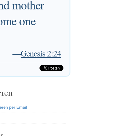
and mother
come one
—
Genesis 2:24
eren
eren per Email
s