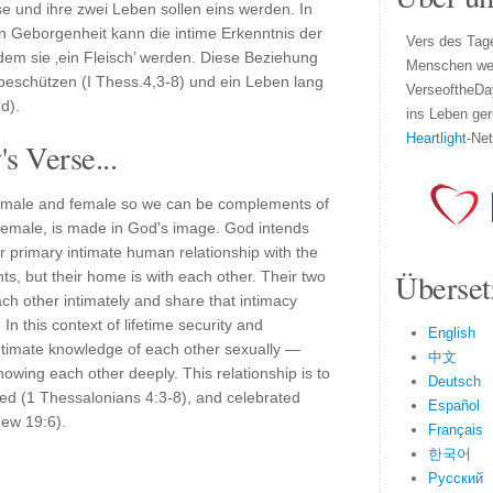
und ihre zwei Leben sollen eins werden. In
n Geborgenheit kann die intime Erkenntnis der
Vers des Tage
indem sie ‚ein Fleisch’ werden. Diese Beziehung
Menschen wel
 beschützen (I Thess.4,3-8) und ein Leben lang
VerseoftheDa
d).
ins Leben ger
Heartlight
-Ne
s Verse...
 male and female so we can be complements of
 female, is made in God's image. God intends
ir primary intimate human relationship with the
Überset
nts, but their home is with each other. Their two
h other intimately and share that intimacy
 In this context of lifetime security and
English
ntimate knowledge of each other sexually —
中文
nowing each other deeply. This relationship is to
Deutsch
ted (1 Thessalonians 4:3-8), and celebrated
Español
hew 19:6).
Français
한국어
Русский