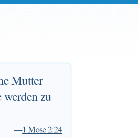
ne Mutter
e werden zu
—
1 Mose 2:24