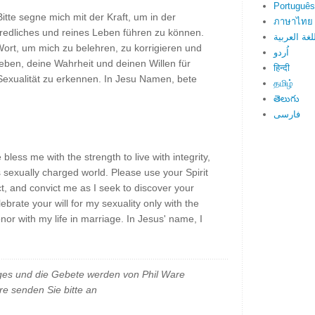
Português
Bitte segne mich mit der Kraft, um in der
ภาษาไทย
n redliches und reines Leben führen zu können.
لغة العربية
ort, um mich zu belehren, zu korrigieren und
اُردو
ben, deine Wahrheit und deinen Willen für
हिन्दी
xualität zu erkennen. In Jesu Namen, bete
தமிழ்
తెలుగు
فارسی
bless me with the strength to live with integrity,
's sexually charged world. Please use your Spirit
ct, and convict me as I seek to discover your
ebrate your will for my sexuality only with the
or with my life in marriage. In Jesus' name, I
es und die Gebete werden von Phil Ware
e senden Sie bitte an