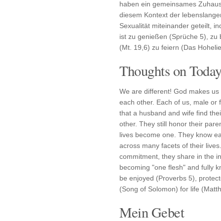
haben ein gemeinsames Zuhause 
diesem Kontext der lebenslange
Sexualität miteinander geteilt, 
ist zu genießen (Sprüche 5), zu
(Mt. 19,6) zu feiern (Das Hohelie
Thoughts on Today'
We are different! God makes us
each other. Each of us, male or
that a husband and wife find the
other. They still honor their pare
lives become one. They know eac
across many facets of their lives.
commitment, they share in the i
becoming "one flesh" and fully k
be enjoyed (Proverbs 5), protec
(Song of Solomon) for life (Matt
Mein Gebet