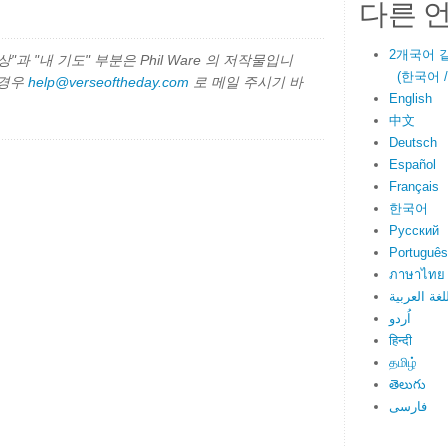
다른 
2개국어 
과 "내 기도" 부분은 Phil Ware 의 저작물입니
(한국어 / E
 경우
help@verseoftheday.com
로 메일 주시기 바
English
中文
Deutsch
Español
Français
한국어
Русский
Português
ภาษาไทย
لغة العربية
اُردو
हिन्दी
தமிழ்
తెలుగు
فارسی