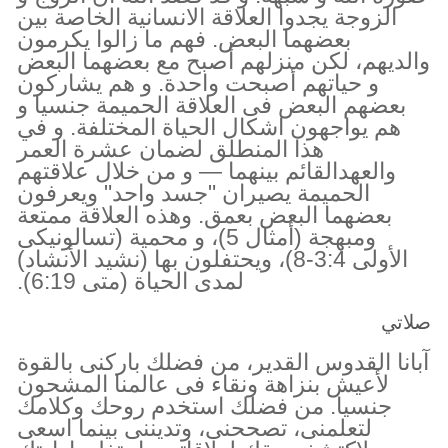
الزوجة يجدوا العلاقة الانسانية الخاصة بين
بعضهما البعض. فهم ما زالوا يكرمون
والديهم، لكن منزلهم أصبح مع بعضهما البعض
و حياتهم أصبحت واحدة. و هم يشاركون
بعضهم البعض فى العلاقة الحميمة جنسيا و
هم يواجهون اشكال الحياة المختلفة. و في
هذا المنطلق لضمان عشرة العمر
والعهدالقائم بينهما — و من خلال علاقتهم
الحميمة يصيران "جسد واحد" ويعرفون
بعضهما البعض بعمق. وهذه العلاقة ممتعة
ومبهجة (أمثال 5)، و محمية (تسالونيكى
الأولى 3:4-8)، ويحتفلون بها (نشيد الأنشاد)
لمدى الحياة (متى 6:19).
صلاتي
آبانا القدوس القدير، من فضلك باركنى بالقوة
لأعيش بنزاهة ونقاء فى عالمنا المشحون
جنسيا. من فضلك استخدم روحك وكلامك
لتعلمنى، تصححنى، وتديننى بينما اسعى