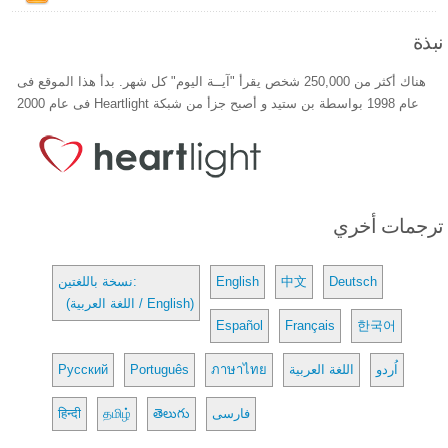
نبذة
هناك أكثر من 250,000 شخص يقرأ "آيــة اليوم" كل شهر. بدأ هذا الموقع فى
عام 1998 بواسطة بن ستيد و أصبح جزأ من شبكة Heartlight فى عام 2000
ترجمات أخري
Deutsch
中文
English
نسخة باللغتين:
(اللغة العربية / English)
Español
Français
한국어
اُردو
اللغة العربية
ภาษาไทย
Português
Русский
فارسی
తెలుగు
தமிழ்
हिन्दी