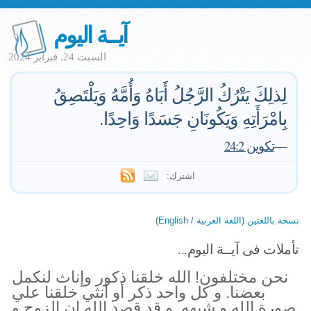
آيــة اليوم
السبت 24. فبراير 2024
لِذلِكَ يَتْرُكُ الرَّجُلُ أَبَاهُ وَأُمَّهُ وَيَلْتَصِقُ
بِامْرَأَتِهِ وَيَكُونَانِ جَسَدًا وَاحِدًا.
—
تكوين 24:2
اشترك:
نسخة باللغتين (اللغة العربية / English)
تأملات فى آيــة اليوم...
نحن مختلفون! الله خلقنا ذكور وإناث لنكمل
بعضنا. و كل واحد ذكر أو أنثي خلقنا علي
صورة الله و شبهه. و قد قصد الله ان الزوج و