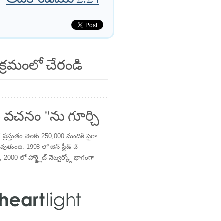
క్రమంలో చేరండి
 వచనం "ను గూర్చి
్రస్తుతం నెలకు 250,000 మందికి పైగా
తుంది. 1998 లో బెన్ స్టీడ్ చే
 2000 లో హార్ట్లైట్ నెట్వర్క్లో భాగంగా