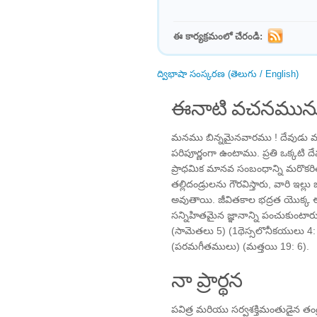
ఈ కార్యక్రమంలో చేరండి:
ద్విభాషా సంస్కరణ (తెలుగు / English)
ఈనాటి వచనమును
మనము బిన్నమైనవారము ! దేవుడు మన
పరిపూర్ణంగా ఉంటాము. ప్రతి ఒక్కటి
ప్రాధమిక మానవ సంబంధాన్ని మరొకరితో 
తల్లిదండ్రులను గౌరవిస్తారు, వారి ఇల్
అవుతాయి. జీవితకాల భద్రత యొక్క ఈ
సన్నిహితమైన జ్ఞానాన్ని పంచుకుంటార
(సామెతలు 5) (1థెస్సలొనీకయులు 4
(పరమగీతములు) (మత్తయి 19: 6).
నా ప్రార్థన
పవిత్ర మరియు సర్వశక్తిమంతుడైన తండ్