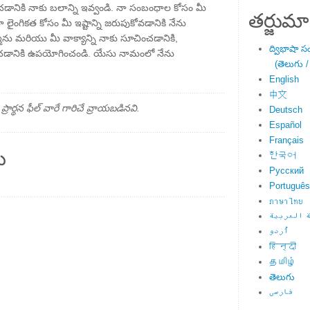
ించడానికి నాకు బలాన్ని ఇవ్వండి. నా సంబంధాల కోసం మీ
తర్జుమా
 లైంగికత కోసం మీ ఇష్టాన్ని జరుపుకోవడానికి నేను
్మను మరియు మీ వాక్యాన్ని నాకు సూచించడానికి,
ద్విభాషా స
ారించడానికి ఉపయోగించండి. యేసు నామంలో నేను
(తెలుగు /
English
中文
్థన ఫీల్ వారే గారిచే వ్రాయబడినవి.
Deutsch
Español
Français
ు
한국어
Русский
Português
ภาษาไทย
 العربية
اُردو
हिन्दी
தமிழ்
తెలుగు
فارسی