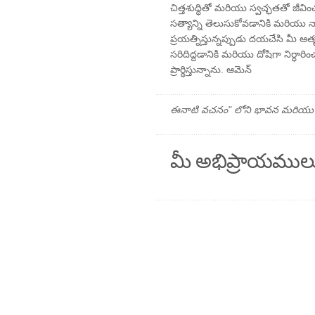
చిత్తశుద్ధితో మరియు స్వచ్ఛతతో జీవ
సత్యాన్ని తెలుసుకోవడానికి మరియు నా
ప్రయత్నిస్తున్నప్పుడు దయచేసి మీ ఆత
సరిదిద్దడానికి మరియు దోషిగా నిర్ధ
ప్రార్థిస్తున్నాను. ఆమెన్
ఈనాటి వచనం" లోని భావన మరియు ప్రార
మీ అభిప్రాయముల