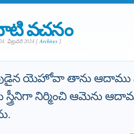
ాటి వచనం
4. ఫిబ్రవరి 2024
[
Archives
]
ుడైన యెహోవా తాను ఆదాము న
 స్త్రీనిగా నిర్మించి ఆమెను ఆదామ
ను.