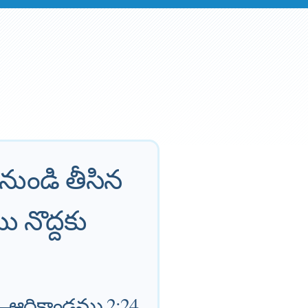
ుండి తీసిన
ు నొద్దకు
—
ఆదికాండము 2:24