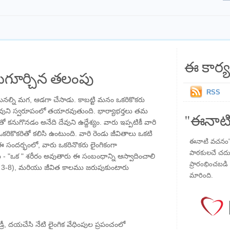
ఈ కార్య
గూర్చిన తలంపు
RSS
ల్ని మగ, ఆడగా చేసాడు. కాబట్టి మనం ఒకరికొకరు
 దేవుని స్వరూపంలో తయారవుతుంది. భార్యాభర్తలు తమ
"ఈనాటి
కనుగొనడం అనేది దేవుని ఉద్దేశ్యం. వారు ఇప్పటికీ వారి
లు ఒకరికొకరితో కలిసి ఉంటుంది. వారి రెండు జీవితాలు ఒకటి
ఈనాటి వచనం" ప
 సందర్భంలో, వారు ఒకరినొకరు లైంగికంగా
పాఠకులచే చదువు
ు - "ఒక " శరీరం అవుతారు ఈ సంబంధాన్ని ఆస్వాదించాలి
ప్రారంభించబడి ,
: 3-8), మరియు జీవిత కాలము జరుపుకుంటారు
మారింది.
రీ, దయచేసి నేటి లైంగిక వేధింపుల ప్రపంచంలో