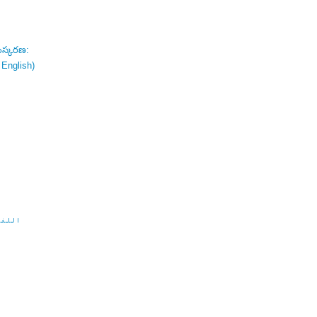
ంస్కరణ:
 English)
اللغة