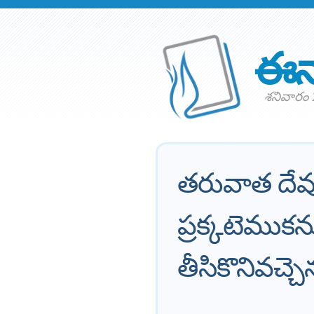
ఈన
శనివారం 2
తరువాత దేవ
ప్రక్కటెముకను
తీసికొనివచ్చె