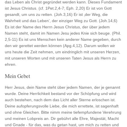
das Leben als Christ gegründet werden kann. Dieses Fundament
ist Jesus Christus. (cf. 1Pet.2,4-7; Eph. 2,20) Er ist von Gott
gesandt, um uns zu retten. (Joh.3,16) Er ist ‚der Weg, die
Wahrheit und das Leben’, der einziger Weg zu Gott. (Joh.14,6)
Es ist der Name des Herrn Jesus Christus, der über jedem
Namen steht, damit im Namen Jesu jedes Knie sich beuge. (Phil.
2,5-11) Es ist uns Menschen kein anderer Name gegeben, durch
den wir gerettet werden können (Apg.4,12). Darum wollen wir
uns heute die Zeit nehmen, um eindringlich mit unseren Herzen,
mit unseren Worten und mit unseren Taten Jesus als Herrn zu
ehren.
Mein Gebet
Herr Jesus, dein Name steht über jedem Namen, der je genannt
wurde. Deine Herrlichkeit bestand vor der Schöpfung und wird
auch bestehen, nach dem das Licht aller Sterne erloschen ist.
Deine aufopferungsvolle Liebe, die mich errettete, ist sagenhaft
und ohne Gleichen. Bitte nimm meine tiefempfundene Verehrung
und meinen Lobpreis an. Dir gebührt alle Ehre, Majestät, Macht
und Gnade - für das, was du getan hast, um mich zu retten und