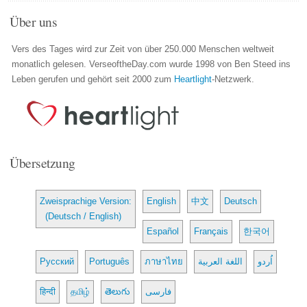
Über uns
Vers des Tages wird zur Zeit von über 250.000 Menschen weltweit
monatlich gelesen. VerseoftheDay.com wurde 1998 von Ben Steed ins
Leben gerufen und gehört seit 2000 zum
Heartlight
-Netzwerk.
Übersetzung
Zweisprachige Version:
English
中文
Deutsch
(Deutsch / English)
Español
Français
한국어
Русский
Português
ภาษาไทย
اللغة العربية
اُردو
हिन्दी
தமிழ்
తెలుగు
فارسی