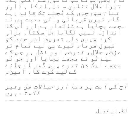
تیرا جلال تخلیق سے پہلے کا ہے اور
تمام سورجوں کے بُجنے تک قائم رہے
گا۔ تیری قربانی والی محبت جس نے
مجھے بچایا ہے شاندار ہے اور اُس کا
اندازہ نہیں لگایا جا سکتا۔ براہِ
کرم میری دلی تعریف اور حمد کو
قبول فرما۔ تیرے ہی لیے تمام تر
عزت، جلال، قدرت، اور فضل ہو جس کے
لیے تُو نے مجھے بچایا اور جو تُو
مجھے ایک دن تیرے پاس گھر لے جانے
کےلیے کرے گا۔ آمین۔
آج کی آیت پر دعا اور خیالات فل وئیر
لکھتے ہیں
اظہارِ خیال