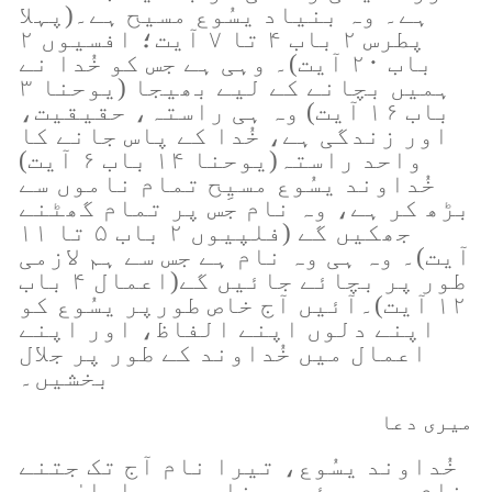
ہے۔ وہ بنیاد یسُوع مسیح ہے۔(پہلا
پطرس ۲ باب ۴ تا ۷ آیت؛ افسیوں ۲
باب ۲۰ آیت)۔ وہی ہے جس کو خُدا نے
ہمیں بچانے کے لیے بھیجا (یوحنا ۳
باب ۱۶ آیت) وہ ہی راستہ، حقیقیت،
اور زندگی ہے، خُدا کے پاس جانے کا
واحد راستہ(یوحنا ۱۴ باب ۶ آیت)
خُداوند یسُوع مسیِح تمام ناموں سے
بڑھ کر ہے، وہ نام جس پر تمام گھٹنے
جھکیں گے (فلپیوں ۲ باب ۵ تا ۱۱
آیت)۔ وہ ہی وہ نام ہے جس سے ہم لازمی
طور پر بچائے جائیں گے(اعمال ۴ باب
۱۲ آیت)۔آئیں آج خاص طورپر یسُوع کو
اپنے دلوں اپنے الفاظ، اور اپنے
اعمال میں خُداوند کے طور پر جلال
بخشیں۔
میری دعا
خُداوند یسُوع، تیرا نام آج تک جتنے
نام بھی ہوئے سب ناموں سے اعلیٰ ہے۔