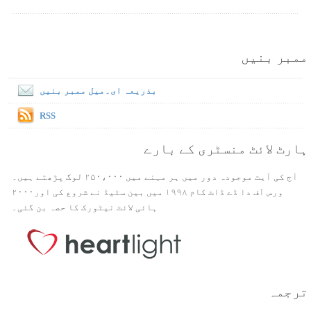
ممبر بنیں
بذریعہ ای۔میل ممبر بنیں
RSS
ہارٹ لائٹ منسٹری کے بارے
آج کی آیت موجودہ دور میں ہر مہنے میں ۲۵۰،۰۰۰ لوگ پڑھتے ہیں۔
ورس آف دا ڈے ڈاٹ کام ۱۹۹۸ میں بین سٹیڈ نے شروع کی اور۲۰۰۰
ہائی لائٹ نیٹورک کا حصہ بن گئی۔
ترجمہ