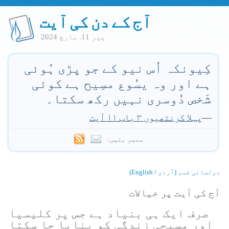
آج کے دن کی آیت
پير 11. مارچ 2024
کِیونکہ اُس نیو کے جو پڑی ہُوئی
ہے اور وہ یسُوع مسِیح ہے کوئی
شَخص دُوسری نہیں رکھ سکتا۔
—
پہلا کرنتھیوں ۳ باب ۱۱ آیت
ممبر بنیں:
دولسانی قسم (اُردو / English)
آج کی آیت پر خیالات
صرف ایک ہی بنیاد ہے جس پر کلیسیا
اور مسیحی زندگی کو بنایا جا سکتا