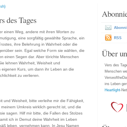
ish)
Abonni
s des Tages
Abonni
r einen Weg, andere mit ihren Worten zu
utigung, eine sorgfältig gewählte Sprache, ein
RSS
rostes, ihre Belehrung in Wahrheit oder die
Über un
enüber sein. Egal welche Form sie wählen, die
en einen Segen dar. Aber törichte Menschen
Sie lehnen Wahrheit, Weisheit und
Vers des Tage
n eigenen Kurs, um dann ihr Leben an die
Menschen wel
hlichkeit zu verlieren.
VerseoftheDa
ins Leben ger
Heartlight
-Ne
t und Weisheit, bitte verleihe mir die Fähigkeit,
 meinem Umkreis wirklich gerecht ist, und die
ie sagen. Hilf mir bitte, die Fallen des Stolzes
mit ich in Demut deine Wahrheit im Leben
emäß leben, vernehmen kann. In Jesu Namen