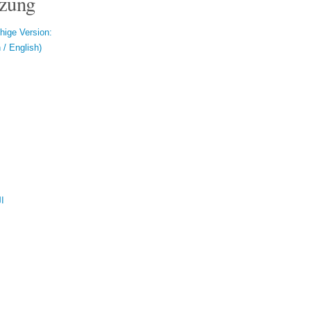
zung
hige Version:
/ English)
ال