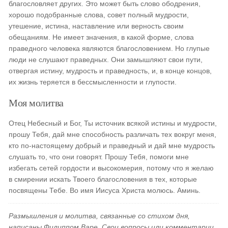
благословляет других. Это может быть слово ободрения,
хорошо подобранные слова, совет полный мудрости,
утешение, истина, наставление или верность своим
обещаниям. Не имеет значения, в какой форме, слова
праведного человека являются благословением. Но глупые
люди не слушают праведных. Они замышляют свои пути,
отвергая истину, мудрость и праведность, и, в конце концов,
их жизнь теряется в бессмысленности и глупости.
Моя молитва
Отец Небесный и Бог, Ты источник всякой истины и мудрости,
прошу Тебя, дай мне способность различать тех вокруг меня,
кто по-настоящему добрый и праведный и дай мне мудрость
слушать то, что они говорят. Прошу Тебя, помоги мне
избегать сетей гордости и высокомерия, потому что я желаю
в смирении искать Твоего благословения в тех, которые
посвящены Тебе. Во имя Иисуса Христа молюсь. Аминь.
Размышления и молитва, связанные со стихом дня,
написаны Филиппом Варе. Свои вопросы или комментарии