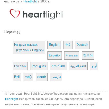
частью сети
Heartlight
в 2000 г.
Перевод
На двух языках:
English
中文
Deutsch
(Русский / English)
Español
Français
한국어
Русский
Português
ภาษาไทย
اللغة العربية
اُردو
हिन्दी
தமிழ்
తెలుగు
فارسی
© 1998-2026, Heartlight, Inc. Verseoftheday.com является частью сети
Heartlight
. Все цитаты взяты из Синодального перевода Библии, если
не указано иначе. Все авторские права защищены во всем мире.