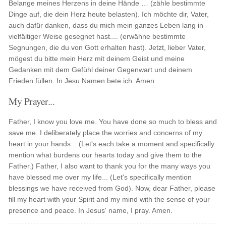
Belange meines Herzens in deine Hände … (zähle bestimmte
Dinge auf, die dein Herz heute belasten). Ich möchte dir, Vater,
auch dafür danken, dass du mich mein ganzes Leben lang in
vielfältiger Weise gesegnet hast.... (erwähne bestimmte
Segnungen, die du von Gott erhalten hast). Jetzt, lieber Vater,
mögest du bitte mein Herz mit deinem Geist und meine
Gedanken mit dem Gefühl deiner Gegenwart und deinem
Frieden füllen. In Jesu Namen bete ich. Amen.
My Prayer...
Father, I know you love me. You have done so much to bless and
save me. I deliberately place the worries and concerns of my
heart in your hands... (Let's each take a moment and specifically
mention what burdens our hearts today and give them to the
Father.) Father, I also want to thank you for the many ways you
have blessed me over my life... (Let's specifically mention
blessings we have received from God). Now, dear Father, please
fill my heart with your Spirit and my mind with the sense of your
presence and peace. In Jesus' name, I pray. Amen.