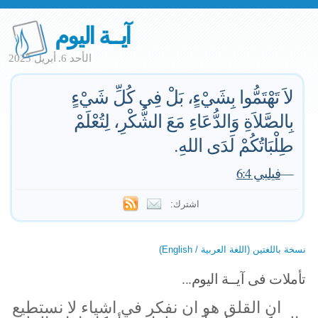
آيــة اليوم
الأحد 6. أبريل 2025
لاَ تَهْتَمُّوا بِشَيْءٍ، بَلْ فِي كُلِّ شَيْءٍ
بِالصَّلاَةِ وَالدُّعَاءِ مَعَ الشُّكْرِ، لِتُعْلَمْ
طِلْبَاتُكُمْ لَدَى اللهِ.
—
فيلبي 6:4
اشترك:
نسخة باللغتين (اللغة العربية / English)
تأملات فى آيــة اليوم...
ان القلق هو ان نفكر في اشياء لا نستطيع