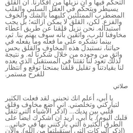
التحكم فيها و أن نزيلها من أفكارنا. ان القلق
يسيطر ويتحكم في العقل السلبي والقلب
المضطرب الممتلئين كليهما بالشك والخوف
والفزع. لكن، القلق لا يمكن ازالته؛ بل يجب
استبداله. نحن نزيل قلقنا عن طريق اعطاء
مخاوفنا للرب، واثقين بأنه سوف يهتم بنا. ثم،
بينما نشكره على ما فعله وما يفعله في
حياتنا، نستبدل هذه المخاوف والقلق بحس
واثق من وجوده من خلال شكرنا له. و نتيجة
لذلك تعود لنا ثقتنا في المستقبل الذي يعده
لنا بقيادتنا و تقليل قلقنا بمنحنا توقع و انتظار
للفرح مستمر.
صلاتي
يا أبي، أعلم انك تحبني. لقد فعلت الكثير
لتباركني وتخلصني. اني أضع مخاوف وقلق
قلبي بين يديك... (اذكر الأشياء التي تثقل
قلبك اليوم). يا أبي، اريد ان اشكرك ايضاً على
الطرق الكثيرة التي باركتني بها في حياتي...
(اذكر البركات التي استقبلتها من الله). والآن