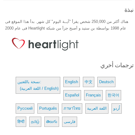
نبذة
هناك أكثر من 250,000 شخص يقرأ "آيــة اليوم" كل شهر. بدأ هذا الموقع فى
عام 1998 بواسطة بن ستيد و أصبح جزأ من شبكة Heartlight فى عام 2000
ترجمات أخري
Deutsch
中文
English
نسخة باللغتين:
(اللغة العربية / English)
Español
Français
한국어
اُردو
اللغة العربية
ภาษาไทย
Português
Русский
فارسی
తెలుగు
தமிழ்
हिन्दी