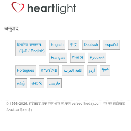
अनुवाद
द्विभाषिक संस्करण:
English
中文
Deutsch
Español
(हिन्दी / English)
Français
한국어
Русский
Português
ภาษาไทย
اللغة العربية
اُردو
हिन्दी
தமிழ்
తెలుగు
فارسی
© 1998-2026, हार्टलाइट, इंक वचन आज का.कॉम(verseoftheday.com) यह एक हार्टलाइट
नेटवर्क का हिस्सा है।