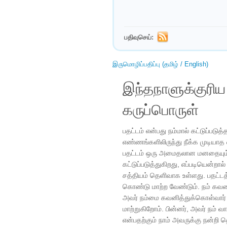
பதிவுசெய்:
இருமொழிப்பதிப்பு (தமிழ் / English)
இந்தநாளுக்குரி
கருப்பொருள்
பதட்டம் என்பது நம்மால் கட்டுப்படு
எண்ணங்களிலிருந்து நீக்க முடியாத
பதட்டம் ஒரு அமைதலான மனதையும்,
கட்டுப்படுத்துகிறது, எப்படியென்றால்
சத்தியம் தெளிவாக உள்ளது. பதட்டத
கொண்டு மாற்ற வேண்டும். நம் கவல
அவர் நம்மை கவனித்துக்கொள்வார் எ
மாற்றுகிறோம். பின்னர், அவர் நம் வ
என்பதற்கும் நாம் அவருக்கு நன்றி