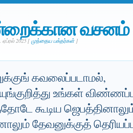
்றைக்கான வசனம்
 ஏப்ரல் 2025
[
முந்தைய பக்தர்கள்
]
றுக்குங் கவலைப்படாமல்,
யுங்குறித்து உங்கள் விண்ணப
்தோடே கூடிய ஜெபத்தினாலும
லும் தேவனுக்குத் தெரியப்பட