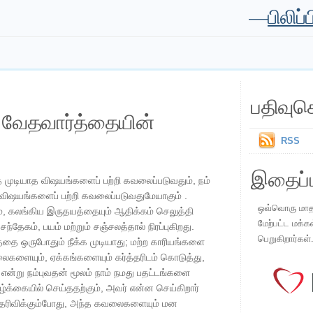
—
பிலிப்
பதிவுச
ய வேதவார்த்தையின்
RSS
இதைப்ப
த்த முடியாத விஷயங்களைப் பற்றி கவலைப்படுவதும், நம்
 விஷயங்களைப் பற்றி கவலைப்படுவதுமேயாகும் .
ஒவ்வொரு மாதமு
 கலங்கிய இருதயத்தையும் ஆதிக்கம் செலுத்தி
மேற்பட்ட மக்க
 சந்தேகம், பயம் மற்றும் சஞ்சலத்தால் நிரப்புகிறது.
பெறுகிறார்கள்
்தை ஒருபோதும் நீக்க முடியாது; மற்ற காரியங்களை
ைகளையும், ஏக்கங்களையும் கர்த்தரிடம் கொடுத்து,
ன்று நம்புவதன் மூலம் நாம் நமது பதட்டங்களை
ாழ்க்கையில் செய்ததற்கும், அவர் என்ன செய்கிறார்
 தெரிவிக்கும்போது, ​​அந்த கவலைகளையும் மன