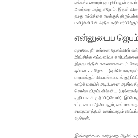
ஏக்கங்களையும் ஒப்புவிப்பதன் மூ
அவற்றை மாற்றுகிறோம். இதன் விள
நமது நம்பிக்கை நமக்குத் திரும்பக்
மகிழ்ச்சியின் அதிக எதிர்பார்ப்பிற்கு
என்னுடைய ஜெபம
பிதாவே, நீர் என்னை நேசிக்கிறீர் என
இரட்சிக்க எவ்வளவோ காரியங்களை செ
இருதயத்தின் கவலைகளையும் வேத
ஒப்படைக்கிறேன்... (ஒவ்வொருவரும
பாரமாக்கும் விஷயங்களைக் குறிப்பிட
வாழ்க்கையில் அடியேனை ஆசீர்வதித
சொல்ல விரும்புகிறேன்... (பரலோகத
குறிப்பாகக் குறிப்பிடுவோம்). இப்
உம்முடைய ஆவியாலும், என் மனதை உ
சமாதானத்தின் உணர்வாலும் நிரப்புங
ஆமென்.
இன்றைக்கான வார்த்தை அதின் கரு