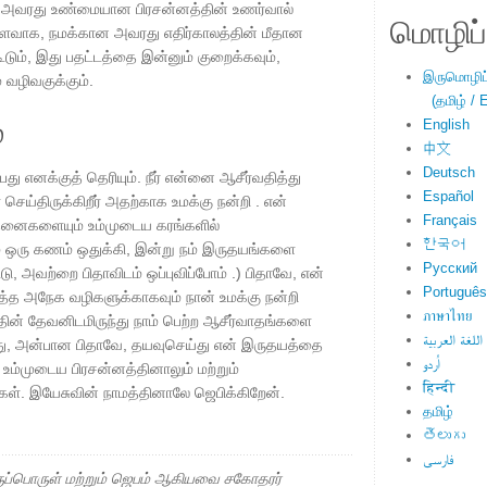
லம் அவரது உண்மையான பிரசன்னத்தின் உணர்வால்
மொழிப்ப
ைவாக, நமக்கான அவரது எதிர்காலத்தின் மீதான
கூடும், இது பதட்டத்தை இன்னும் குறைக்கவும்,
இருமொழிப்ப
ம் வழிவகுக்கும்.
(தமிழ் / E
்
English
中文
Deutsch
்பது எனக்குத் தெரியும். நீர் என்னை ஆசீர்வதித்து
Español
ய்திருக்கிறீர் அதற்காக உமக்கு நன்றி . என்
Français
னைகளையும் உம்முடைய கரங்களில்
한국어
் ஒரு கணம் ஒதுக்கி, இன்று நம் இருதயங்களை
Русский
்டு, அவற்றை பிதாவிடம் ஒப்புவிப்போம் .) பிதாவே, என்
Português
்த அநேக வழிகளுக்காகவும் நான் உமக்கு நன்றி
ภาษาไทย
்தின் தேவனிடமிருந்து நாம் பெற்ற ஆசீர்வாதங்களை
اللغة العربية
போது, ​​அன்பான பிதாவே, தயவுசெய்து என் இருதயத்தை
اُردو
ம்முடைய பிரசன்னத்தினாலும் மற்றும்
हिन्दी
்கள். இயேசுவின் நாமத்தினாலே ஜெபிக்கிறேன்.
தமிழ்
తెలుగు
فارسی
ப்பொருள் மற்றும் ஜெபம் ஆகியவை சகோதரர்