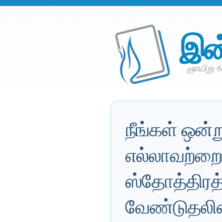
இன
ஞாயிறு 6.
நீங்கள் ஒன்
எல்லாவற்றை
ஸ்தோத்திரத
வேண்டுதலினா