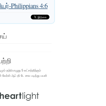
பியர்-Philippians 4:6
ெய்
ற்றி
ம் தற்பொழுது 5 லட்சத்திற்கும்
ள் வேர்ஸ் ஆப் தி டே வை படித்து பயன்
.