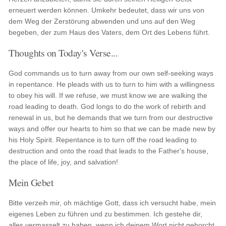
erneuert werden können. Umkehr bedeutet, dass wir uns von
dem Weg der Zerstörung abwenden und uns auf den Weg
begeben, der zum Haus des Vaters, dem Ort des Lebens führt.
Thoughts on Today's Verse...
God commands us to turn away from our own self-seeking ways
in repentance. He pleads with us to turn to him with a willingness
to obey his will. If we refuse, we must know we are walking the
road leading to death. God longs to do the work of rebirth and
renewal in us, but he demands that we turn from our destructive
ways and offer our hearts to him so that we can be made new by
his Holy Spirit. Repentance is to turn off the road leading to
destruction and onto the road that leads to the Father's house,
the place of life, joy, and salvation!
Mein Gebet
Bitte verzeih mir, oh mächtige Gott, dass ich versucht habe, mein
eigenes Leben zu führen und zu bestimmen. Ich gestehe dir,
alles vermasselt zu haben, wenn ich deinem Wort nicht gehorcht