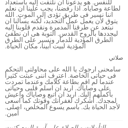
للنفس. هو يدعونا ان نلتفت إليه باستعداد
لطاعة وصاياه. اذا رفضنا، يجب علينا ان نعلم
اننا نسير فى طريق تؤدى إلى الموت. الله
يتوق لأن يعمل عمل التجديد، لكنه يسألنا ان
نبتعد عن طرقنا المدمرة ونقدم قلوبنا إليه
ليجددها بالروح القدس. التوبة هى ان نطفئ
الطرق المؤدية للدمار ونسير على الطرق
المؤدية لبيت أبينا، مكان الحياة.
صلاتي
سامحنى ارجوك يا الله على محاولتى التحكم
فى حياتى الخاصة. اعترف اننى عبثت كثيرا
عندما لم اقم بطاعة كلامك وعندما تمردت
على وصاياك. اريد ان اسلم قلبى وحياتى
بأكملهم إليك. اريد ان اتبع وصاياك واعيش
لمجدك. اشكرك لغفرانك وقوتك كما اسعى
لأجد الحياة بك. باسم يسوع المخلص، اصلى.
آمين.
التأملات و الصلاة على آيــة اليوم كتبت