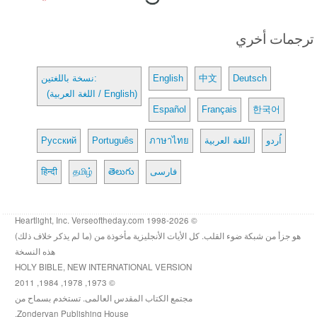
ترجمات أخري
Deutsch
中文
English
نسخة باللغتين:
(اللغة العربية / English)
Español
Français
한국어
اُردو
اللغة العربية
ภาษาไทย
Português
Русский
فارسی
తెలుగు
தமிழ்
हिन्दी
© 1998-2026 Heartlight, Inc. Verseoftheday.com
هو جزأ من شبكة ضوء القلب. كل الأيات الأنجليزية مأخوذة من (ما لم يذكر خلاف ذلك)
هذه النسخة
HOLY BIBLE, NEW INTERNATIONAL VERSION
© 1973, 1978, 1984, 2011
مجتمع الكتاب المقدس العالمى. تستخدم بسماح من
Zondervan Publishing House.