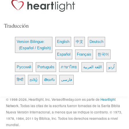
Traducción
Version Bilingue:
English
中文
Deutsch
(Español / English)
Español
Français
한국어
Русский
Português
ภาษาไทย
اللغة العربية
اُردو
हिन्दी
தமிழ்
తెలుగు
فارسی
© 1998-2026, Heartlight, Inc. Verseoftheday.com es parte de
Heartlight
Network. Todas las citas de la escritura fueron tomadas de la Santa Biblia
Nueva Versión Internacional, a menos que se indique lo contrario. © 1973,
1978, 1984, 2011 by Biblica, Inc. Todos los derechos reservados a nivel
mundial.