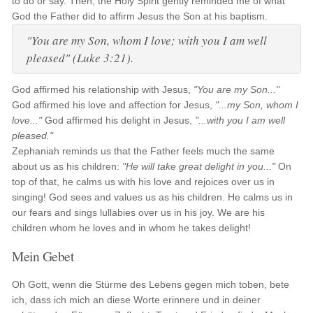
to do or say. Then, the Holy Spirit gently reminded me of what
God the Father did to affirm Jesus the Son at his baptism.
"You are my Son, whom I love; with you I am well
pleased" (Luke 3:21).
God affirmed his relationship with Jesus,
"You are my Son..."
God affirmed his love and affection for Jesus,
"...my Son, whom I
love..."
God affirmed his delight in Jesus,
"...with you I am well
pleased."
Zephaniah reminds us that the Father feels much the same
about us as his children:
"He will take great delight in you..."
On
top of that, he calms us with his love and rejoices over us in
singing! God sees and values us as his children. He calms us in
our fears and sings lullabies over us in his joy. We are his
children whom he loves and in whom he takes delight!
Mein Gebet
Oh Gott, wenn die Stürme des Lebens gegen mich toben, bete
ich, dass ich mich an diese Worte erinnere und in deiner