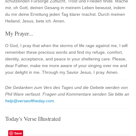
schützenden Fürsorge Zuflucht, Trost und Frieden finde. Mache
mir, oh Gott, deinen Gesang in meinem Leben bewusst, indem
du mir deine Errettung jeden Tag klarer machst. Durch meinen
Heiland, Jesus, bete ich. Amen.
My Prayer...
O God, I pray that when the storms of life rage against me, I will
remember these precious words and find my refuge, comfort,
identity, acceptance, and peace in your sheltering care. Please,
dear Father, make me more aware of your singing over me and
your delight in me. Through my Savior Jesus, I pray. Amen.
Die Gedanken zum Vers des Tages und die Gebete werden von
Phil Ware verfasst. Fragen und Kommentare senden Sie bitte an
help@verseoftheday.com
.
Today's Verse Illustrated
Save