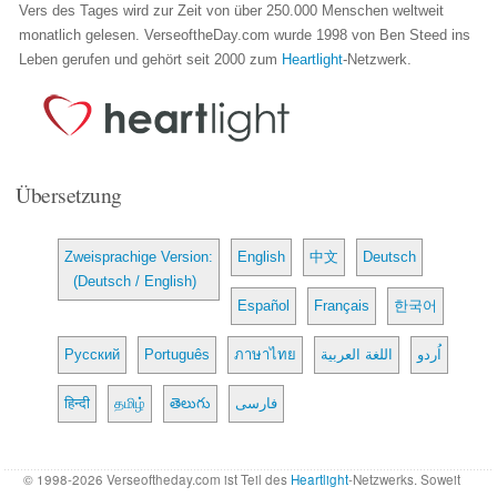
Vers des Tages wird zur Zeit von über 250.000 Menschen weltweit
monatlich gelesen. VerseoftheDay.com wurde 1998 von Ben Steed ins
Leben gerufen und gehört seit 2000 zum
Heartlight
-Netzwerk.
Übersetzung
Zweisprachige Version:
English
中文
Deutsch
(Deutsch / English)
Español
Français
한국어
Русский
Português
ภาษาไทย
اللغة العربية
اُردو
हिन्दी
தமிழ்
తెలుగు
فارسی
© 1998-2026 Verseoftheday.com ist Teil des
Heartlight
-Netzwerks. Soweit