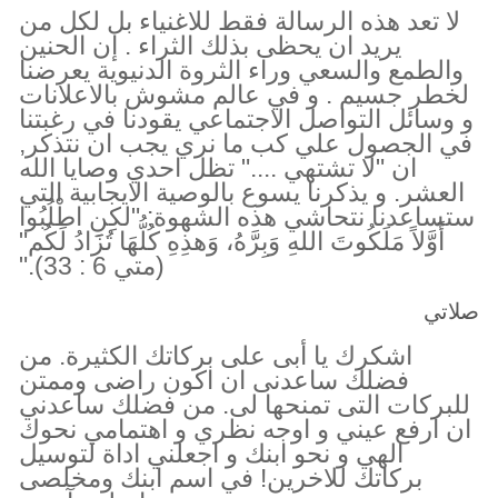
لا تعد هذه الرسالة فقط للاغنياء بل لكل من
يريد ان يحظى بذلك الثراء . إن الحنين
والطمع والسعي وراء الثروة الدنيوية يعرضنا
لخطر جسيم . و في عالم مشوش بالاعلانات
و وسائل التواصل الاجتماعي يقودنا في رغبتنا
في الجصول علي كب ما نري يجب ان نتذكر,
ان "لا تشتهي ...." تظل احدي وصايا الله
العشر. و يذكرنا يسوع بالوصية الايجابية التي
ستساعدنا نتحاشي هذه الشهوة: "لكِنِ اطْلُبُوا
أَوَّلاً مَلَكُوتَ اللهِ وَبِرَّهُ، وَهذِهِ كُلُّهَا تُزَادُ لَكُم"
(متي 6 : 33)."
صلاتي
اشكرك يا أبى على بركاتك الكثيرة. من
فضلك ساعدنى ان اكون راضى وممتن
للبركات التى تمنحها لى. من فضلك ساعدني
ان ارفع عيني و اوجه نظري و اهتمامي نحوك
الهي و نحو ابنك و اجعلني اداة لتوسيل
بركاتك للاخرين! في اسم ابنك ومخلصى