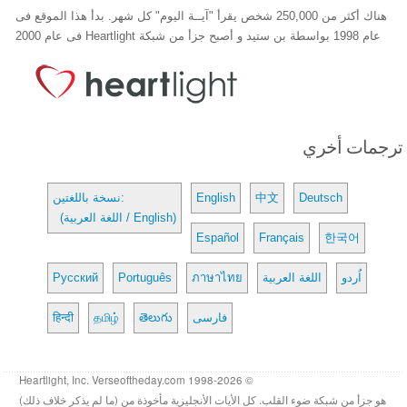
هناك أكثر من 250,000 شخص يقرأ "آيــة اليوم" كل شهر. بدأ هذا الموقع فى
عام 1998 بواسطة بن ستيد و أصبح جزأ من شبكة Heartlight فى عام 2000
ترجمات أخري
Deutsch
中文
English
نسخة باللغتين:
(اللغة العربية / English)
Español
Français
한국어
اُردو
اللغة العربية
ภาษาไทย
Português
Русский
فارسی
తెలుగు
தமிழ்
हिन्दी
© 1998-2026 Heartlight, Inc. Verseoftheday.com
هو جزأ من شبكة ضوء القلب. كل الأيات الأنجليزية مأخوذة من (ما لم يذكر خلاف ذلك)