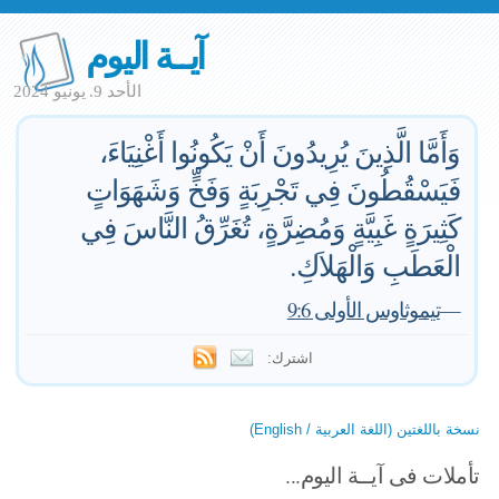
آيــة اليوم
الأحد 9. يونيو 2024
وَأَمَّا الَّذِينَ يُرِيدُونَ أَنْ يَكُونُوا أَغْنِيَاءَ،
فَيَسْقُطُونَ فِي تَجْرِبَةٍ وَفَخٍّ وَشَهَوَاتٍ
كَثِيرَةٍ غَبِيَّةٍ وَمُضِرَّةٍ، تُغَرِّقُ النَّاسَ فِي
الْعَطَبِ وَالْهَلاَكِ.
—
تيموثاوس الأولى 9:6
اشترك:
نسخة باللغتين (اللغة العربية / English)
تأملات فى آيــة اليوم...