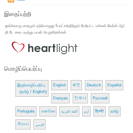
இதைப்பற்றி
ஒவ்வொரு மாதமும் தற்பொழுது 5 லட்சத்திற்கும் மேற்பட்ட மக்கள் வேர்ஸ் ஆப்
தி டே வை படித்து பயன் பெறுகிறார்கள்.
மொழிப்பெயர்ப்பு
இருமொழிப்பதிப்பு:
English
中文
Deutsch
Español
(தமிழ் / English)
Français
한국어
Русский
Português
ภาษาไทย
اللغة العربية
اُردو
हिन्दी
தமிழ்
తెలుగు
فارسی