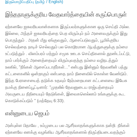
இருமொழிப்பதிப்பு (தமிழ் / English)
இந்தநாளுக்குரிய வேதவார்த்தையின் கருப்பொருள்
ஏற்கனவே ஐசுவரியவான்களாக இருப்பவர்களுக்கான ஒரு செய்தி அல்ல.
இல்லை, அந்தச் ஐசுவரியத்தை பெற விரும்பும் நம் அனைவருக்கும் இது
பொருந்தும் . அதன் மீது ஏங்குவதும், ஆசைப்படுவதும், பூமிக்குரிய
செல்வத்தை நாடிச் செல்வதும் பல கொடூரமான ஆபத்துகளுக்கு நம்மை
உட்படுத்தும் . விளம்பரம் மற்றும் சமூக ஊடக செய்திகளால் தூண்டப்பட்டு,
நாம் பார்க்கும் அனைத்தையும் விரும்புவதற்கு நம்மை வழிநடத்தும்
உலகில், "நீங்கள் ஆசைப்படாதீர்கள்..." என்பது இன்னும் தேவனின் பத்து
கட்டளைகளில் ஒன்றாகும் என்பதை நாம் நினைவில் கொள்ள வேண்டும்.
இந்த பேராசையைத் தடுக்க உதவும் நேர்மறையான கட்டளையை இயேசு
நமக்கு நினைப்பூட்டினார்: "முதலில் தேவனுடைய ராஜ்யத்தையும்
அவருடைய நீதியையும் தேடுங்கள், இவைகளெல்லாம் உங்களுக்கு கூட
கொடுக்கப்படும் " (மத்தேயு 6:33).
என்னுடைய ஜெபம்
அன்புள்ள பிதாவே , உம்முடைய பல ஆசீர்வாதங்களுக்காக நன்றி. நீங்கள்
ஏற்கனவே எனக்கு வழங்கிய ஆசீர்வாதங்களால் திருப்தியடைவதற்கும்