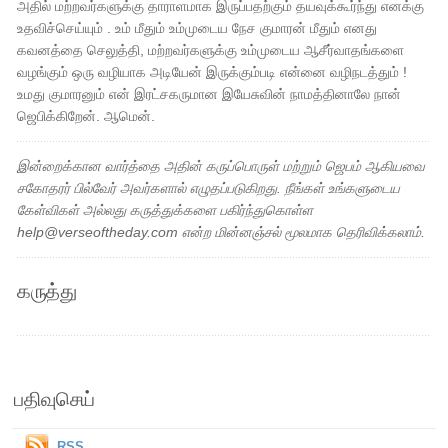
அதில் மற்றவர்களுக்கு தாராளமாக இருப்பதற்கும் தயவுக்கூர்ந்து எனக்கு
உதவிச்செய்யும் . உம் மீதும் உம்முடைய நேச குமாரன் மீதும் எனது
கவனத்தை செலுத்தி, மற்றவர்களுக்கு உம்முடைய ஆசீர்வாதங்களை
வழங்கும் ஒரு வழியாக அடியேன் இருக்கும்படி என்னை வழிநடத்தும் !
உமது குமாரனும் என் இரட்சகருமான இயேசுவின் நாமத்தினாலே நான்
ஜெபிக்கிறேன். ஆமென்.
இன்றைக்கான வார்த்தை அதின் கருப்பொருள் மற்றும் ஜெபம் ஆகியவை
சகோதரர் பில்வேர் அவர்களால் எழுதப்படுகிறது. நீங்கள் உங்களுடைய
கேள்விகள் அல்லது கருத்துக்களை பகிர்ந்துகொள்ள
help@verseoftheday.com என்ற மின்னஞ்சல் மூலமாக தெரிவிக்கலாம்.
கருத்து
பதிவுசெய்
RSS