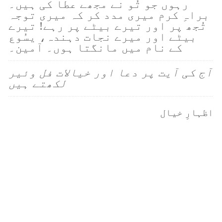
رہوں جو تُو نے مجھے عطا کی ہیں۔
براہِ کرم میری مدد کر کہ میری توجہ
تُجھ پر اور تیرے بیٹے پر رہے! تیرے
بیٹے اور میرے نجات دہندہ، یسُوع
کے نام میں مانگتا ہوں۔ آمین۔
آج کی آیت پر دعا اور خیالات فل وئیر
لکھتے ہیں
اظہارِ خیال