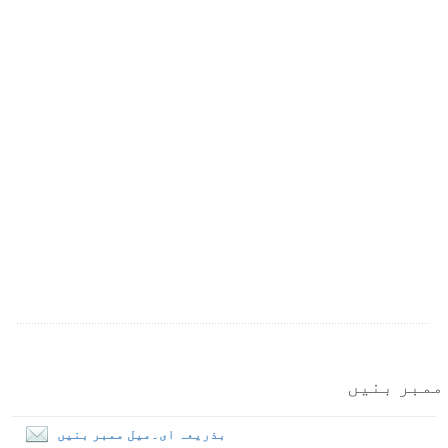
ممبر بنیں
بذریعہ ای۔میل ممبر بنیں