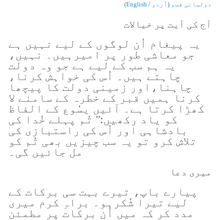
دولسانی قسم (اُردو / English)
آج کی آیت پر خیالات
یہ پیغام اُن لوگوں کے لیے نہیں ہے
جو معاشی طور پر امیرہیں۔ نہیں،
یہ ہم سب کے لیے ہے جو وہ دولت
چاہتے ہیں۔ اُس کی خواہش کرنا،
چاہنا،اور زمینی دولت کا پیچھا
کرنا ہمیں قبر کے خطرہ کے سامنے لا
کھڑا کرتا ہے۔ آئیں یسُوع کے الفاظ
کو یاد رکھیں:" تُم پہلے خُدا کی
بادشاہی اور اُس کی راستبازی کی
تلاش کرو تو یہ سب چیزیں بھی تُم کو
مل جائیں گی۔
میری دعا
پیارے باپ، تیرے بہت سی برکات کے
لیے تیرا شُکرہو۔ براہِ کرم میری
مدد کر کہ میں اُن برکات پر مطمئن