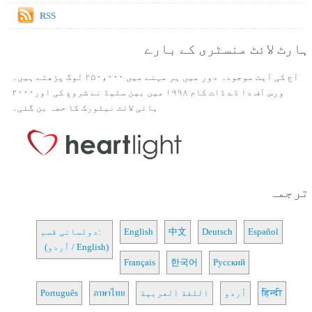
RSS
ہارٹ لائٹ منسٹری کے بارے
آج کی آیت موجودہ دور میں ہر مہنے میں ۲۵۰،۰۰۰ لوگ پڑھتے ہیں۔
ورس آف دا ڈے ڈاٹ کام ۱۹۹۸ میں بین سٹیڈ نے شروع کی اور۲۰۰۰
ہائی لائٹ نیٹورک کا حصہ بن گئی۔
ترجمہ
Español
Deutsch
中文
English
دولسانی قسم:
(اُردو / English)
Français
한국어
Русский
हिन्दी
اُردو
اللغة العربية
ภาษาไทย
Português