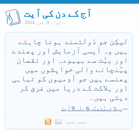
آج کے دن کی آیت
اتوار 9. جون 2024
لیکِن جو دَولتمند ہونا چاہتے
ہیں وہ اَیسی آزمایش اور پھندے
اور بہُت سے بیہودہ اور نقصان
پہُنچانے والی خواہِشوں میں
پھنسے ہیں جو آدِمیوں کو تباہی
اور ہلاکت کے دریا میں غرق کر
دیتی ہیں۔
—
پہلا تیِمُتھیُس 6 باب 9 آیت
ممبر بنیں: