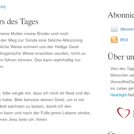
ish)
Abonni
s des Tages
Abonni
 meine Mutter meine Brüder und mich
s der Weg zur Sünde eine falsche Abkürzung
RSS
iche Weise erinnert uns der Heilige Geist
Über un
 trügerische Weise erworben wurden, nicht zu
en führen können. Das kann wahrhaftig nur
en.
Vers des Tage
Menschen wel
VerseoftheDa
ins Leben ger
 bitte vergib mir, dass ich mich im Neid und der
Heartlight
-Ne
 habe. Bitte benutze deinen Geist, um in mir
keit wachsen zu lassen, damit ich den
n kann und nach der Fülle jenes Lebens strebe,
amen Jesu bete ich. Amen.