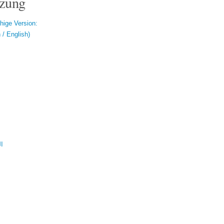
zung
hige Version:
/ English)
ال