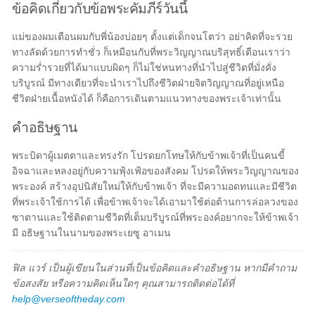
ข้อคิดเกี่ยวกับข้อพระคัมภีร์วันนี้
แม่ของผมเตือนผมกับพี่น้องบ่อยๆ ตั้งแต่เด็กจนโตว่า อย่าคิดที่จะรวย
ทางลัดด้วยการทำชั่ว ก็เหมือนกับที่พระวิญญาณบริสุทธิ์เตือนเราว่า
ความร่ำรวยที่ได้มาแบบผิดๆ ก็ไม่ใช่หนทางที่นำไปสู่ชีวิตที่มั่งคั่ง
บริบูรณ์ มีทางเดียวที่จะนำเราไปถึงชีวิตฝ่ายจิตวิญญาณที่อยู่เหนือ
ชีวิตฝ่ายเนื้อหนังได้ ก็คือการเดินตามแนวทางของพระเจ้าเท่านั้น
คำอธิษฐาน
พระบิดาผู้เมตตาและทรงรัก โปรดยกโทษให้กับข้าพเจ้าที่เป็นคนขี้
อิจฉาและหลงอยู่กับความฟุ้งเฟ้อของสังคม โปรดให้พระวิญญาณของ
พระองค์ สร้างอุปนิสัยใหม่ให้กับข้าพเจ้า ที่จะมีความอดทนและมีชีวิต
ที่พระเจ้าใช้การได้ เพื่อข้าพเจ้าจะได้เอามาใช้ต่อต้านการล่อลวงของ
ซาตานและใช้ติดตามชีวิตที่เต็มบริบูรณ์ที่พระองค์อยากจะให้ข้าพเจ้า
มี อธิษฐานในนามของพระเยซู อาเมน
ฟิล แวร์ เป็นผู้เขียนในส่วนที่เป็นข้อคิดและคำอธิษฐาน หากมีคำถาม
ข้อสงสัย หรือความคิดเห็นใดๆ คุณสามารถติดต่อได้ที่
help@verseoftheday.com