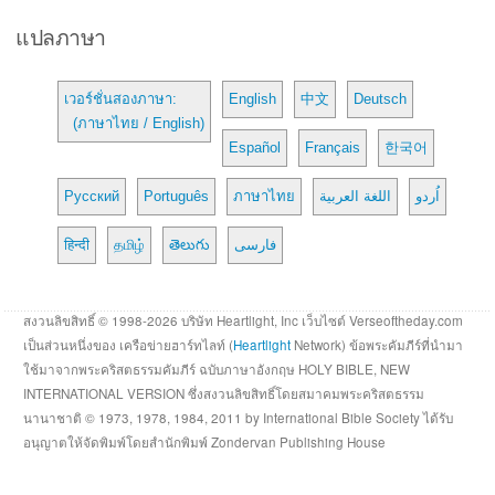
แปลภาษา
เวอร์ชั่นสองภาษา:
English
中文
Deutsch
(ภาษาไทย / English)
Español
Français
한국어
Русский
Português
ภาษาไทย
اللغة العربية
اُردو
हिन्दी
தமிழ்
తెలుగు
فارسی
สงวนลิขสิทธิ์ © 1998-2026 บริษัท Heartlight, Inc เว็บไซต์ Verseoftheday.com
เป็นส่วนหนึ่งของ เครือข่ายฮาร์ทไลท์ (
Heartlight
Network) ข้อพระคัมภีร์ที่นำมา
ใช้มาจากพระคริสตธรรมคัมภีร์ ฉบับภาษาอังกฤษ HOLY BIBLE, NEW
INTERNATIONAL VERSION ซึ่งสงวนลิขสิทธิ์โดยสมาคมพระคริสตธรรม
นานาชาติ © 1973, 1978, 1984, 2011 by International Bible Society ได้รับ
อนุญาตให้จัดพิมพ์โดยสำนักพิมพ์ Zondervan Publishing House