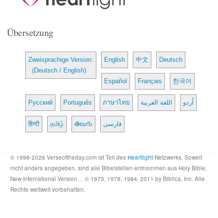
Übersetzung
Zweisprachige Version:
English
中文
Deutsch
(Deutsch / English)
Español
Français
한국어
Русский
Português
ภาษาไทย
اللغة العربية
اُردو
हिन्दी
தமிழ்
తెలుగు
فارسی
© 1998-2026 Verseoftheday.com ist Teil des
Heartlight
-Netzwerks. Soweit
nicht anders angegeben, sind alle Bibelstellen entnommen aus Holy Bible,
New International Version… © 1973, 1978, 1984, 2011 by Biblica, Inc. Alle
Rechte weltweit vorbehalten.