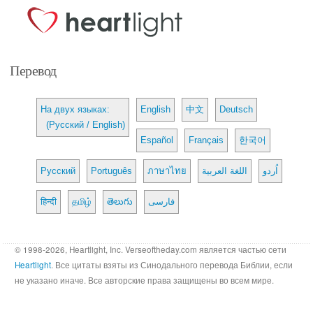
Перевод
На двух языках:
English
中文
Deutsch
(Русский / English)
Español
Français
한국어
Русский
Português
ภาษาไทย
اللغة العربية
اُردو
हिन्दी
தமிழ்
తెలుగు
فارسی
© 1998-2026, Heartlight, Inc. Verseoftheday.com является частью сети
Heartlight
. Все цитаты взяты из Синодального перевода Библии, если
не указано иначе. Все авторские права защищены во всем мире.