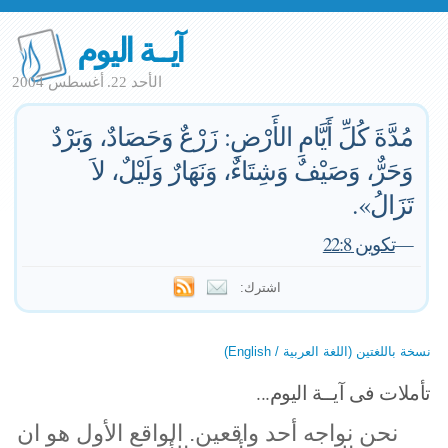
آيــة اليوم
الأحد 22. أغسطس 2004
مُدَّةَ كُلِّ أَيَّامِ الأَرْضِ: زَرْعٌ وَحَصَادٌ، وَبَرْدٌ
وَحَرٌّ، وَصَيْفٌ وَشِتَاءٌ، وَنَهَارٌ وَلَيْلٌ، لاَ
تَزَالُ».
—
تكوين 22:8
اشترك:
نسخة باللغتين (اللغة العربية / English)
تأملات فى آيــة اليوم...
نحن نواجه أحد واقعين. الواقع الأول هو ان