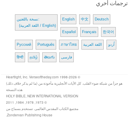
ترجمات أخري
Deutsch
中文
English
نسخة باللغتين:
(اللغة العربية / English)
Español
Français
한국어
اُردو
اللغة العربية
ภาษาไทย
Português
Русский
فارسی
తెలుగు
தமிழ்
हिन्दी
© 1998-2026 Heartlight, Inc. Verseoftheday.com
هو جزأ من شبكة ضوء القلب. كل الأيات الأنجليزية مأخوذة من (ما لم يذكر خلاف ذلك)
هذه النسخة
HOLY BIBLE, NEW INTERNATIONAL VERSION
© 1973, 1978, 1984, 2011
مجتمع الكتاب المقدس العالمى. تستخدم بسماح من
Zondervan Publishing House.