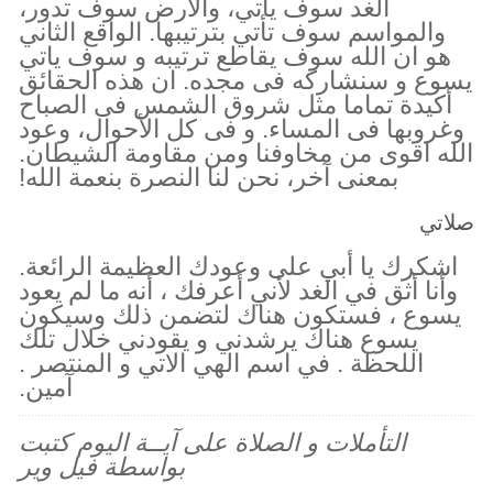
الغد سوف يأتي، والأرض سوف تدور،
والمواسم سوف تأتي بترتيبها. الواقع الثاني
هو ان الله سوف يقاطع ترتيبه و سوف ياتي
يسوع و سنشاركه فى مجده. ان هذه الحقائق
أكيدة تماما مثل شروق الشمس فى الصباح
وغروبها فى المساء. و فى كل الأحوال، وعود
الله اقوى من مخاوفنا ومن مقاومة الشيطان.
بمعنى آخر، نحن لنا النصرة بنعمة الله!
صلاتي
اشكرك يا أبي على وعودك العظيمة الرائعة.
وأنا أثق في الغد لأني أعرفك ، أنه ما لم يعود
يسوع ، فستكون هناك لتضمن ذلك وسيكون
يسوع هناك يرشدني و يقودني خلال تلك
اللحظة . في اسم الهي الاتي و المنتصر .
آمين.
التأملات و الصلاة على آيــة اليوم كتبت
بواسطة فيل وير