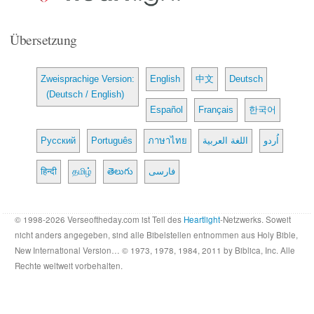
Übersetzung
Zweisprachige Version:
English
中文
Deutsch
(Deutsch / English)
Español
Français
한국어
Русский
Português
ภาษาไทย
اللغة العربية
اُردو
हिन्दी
தமிழ்
తెలుగు
فارسی
© 1998-2026 Verseoftheday.com ist Teil des
Heartlight
-Netzwerks. Soweit
nicht anders angegeben, sind alle Bibelstellen entnommen aus Holy Bible,
New International Version… © 1973, 1978, 1984, 2011 by Biblica, Inc. Alle
Rechte weltweit vorbehalten.