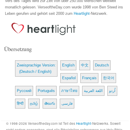
Vers des Tages wird zur Zeit von über 250.000 Menschen weltweit
monatlich gelesen. VerseoftheDay.com wurde 1998 von Ben Steed ins
Leben gerufen und gehört seit 2000 zum
Heartlight
-Netzwerk.
Übersetzung
Zweisprachige Version:
English
中文
Deutsch
(Deutsch / English)
Español
Français
한국어
Русский
Português
ภาษาไทย
اللغة العربية
اُردو
हिन्दी
தமிழ்
తెలుగు
فارسی
© 1998-2026 Verseoftheday.com ist Teil des
Heartlight
-Netzwerks. Soweit
nicht anders angegeben, sind alle Bibelstellen entnommen aus Holy Bible,