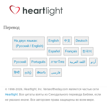
Перевод
На двух языках:
English
中文
Deutsch
(Русский / English)
Español
Français
한국어
Русский
Português
ภาษาไทย
اللغة العربية
اُردو
हिन्दी
தமிழ்
తెలుగు
فارسی
© 1998-2026, Heartlight, Inc. Verseoftheday.com является частью сети
Heartlight
. Все цитаты взяты из Синодального перевода Библии, если
не указано иначе. Все авторские права защищены во всем мире.