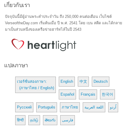
เกี่ยวกับเรา
ปัจจุบันนี้มีผู้อ่านพระคำประจำวัน ถึง 250,000 คนต่อเดือน เว็บไซต์
VerseoftheDay.com เริ่มต้นเมื่อ ปี พ.ศ. 2541 โดย เบน สตีด และได้กลาย
มาเป็นส่วนหนึ่งของเครือข่ายฮาร์ทไล์ในปี 2543
แปลภาษา
เวอร์ชั่นสองภาษา:
English
中文
Deutsch
(ภาษาไทย / English)
Español
Français
한국어
Русский
Português
ภาษาไทย
اللغة العربية
اُردو
हिन्दी
தமிழ்
తెలుగు
فارسی