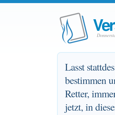
Ver
Donnerst
Lasst stattd
bestimmen un
Retter, imme
jetzt, in die