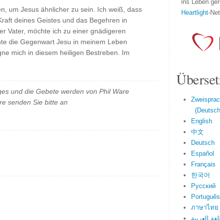
ins Leben ger
n, um Jesus ähnlicher zu sein. Ich weiß, dass
Heartlight
-Ne
 Kraft deines Geistes und das Begehren in
r Vater, möchte ich zu einer gnädigeren
te die Gegenwart Jesu in meinem Leben
gne mich in diesem heiligen Bestreben. Im
Überset
es und die Gebete werden von Phil Ware
Zweisprac
e senden Sie bitte an
(Deutsch 
English
中文
Deutsch
Español
Français
한국어
Русский
Português
ภาษาไทย
لغة العربية