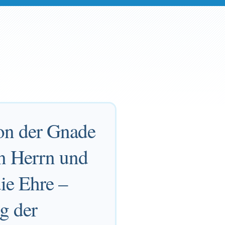
von der Gnade
en Herrn und
ie Ehre –
ag der