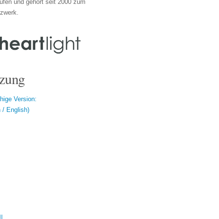
ufen und gehört seit 2000 zum
tzwerk.
zung
hige Version:
/ English)
ال