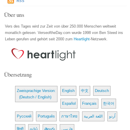
RSS
Über uns
Vers des Tages wird zur Zeit von über 250.000 Menschen weltweit
monatlich gelesen. VerseoftheDay.com wurde 1998 von Ben Steed ins
Leben gerufen und gehört seit 2000 zum
Heartlight
-Netzwerk.
Übersetzung
Zweisprachige Version:
English
中文
Deutsch
(Deutsch / English)
Español
Français
한국어
Русский
Português
ภาษาไทย
اللغة العربية
اُردو
हिन्दी
தமிழ்
తెలుగు
فارسی