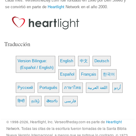
cada mes. VerseoftheDay.com fue fundado en 1998 por Ben Steed y
se convirtió en parte de
Heartlight
Network en el año 2000.
Traducción
Version Bilingue:
English
中文
Deutsch
(Español / English)
Español
Français
한국어
Русский
Português
ภาษาไทย
اللغة العربية
اُردو
हिन्दी
தமிழ்
తెలుగు
فارسی
© 1998-2026, Heartlight, Inc. Verseoftheday.com es parte de
Heartlight
Network. Todas las citas de la escritura fueron tomadas de la Santa Biblia
Nueva Versión Internacional, a menos que se indique lo contrario. © 1973,